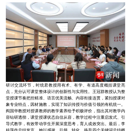
研讨交流环节，时统君教授用有术、有学、有道高度概括课堂亮
点，充分认可课堂整体设计的创新性与实用性。王冠群教授认为整
堂授课节奏把控精准、语言优美流畅、内容衔接连贯，紧扣授课对
象专业特点，因材施教，实现了知识传授与价值引领的有机统一。
阎国华教授对授课教师的教学素养给予积极评价，指出其对教学内
容钻研透彻，课堂授课状态自信从容，教学过程中注重启发式、引
导式教学，有效带动学生开展深度思考，育人成效突出。最后，李
桂萍作总结发言，她以感谢、引领、转化、扬弃四个关键词总结概