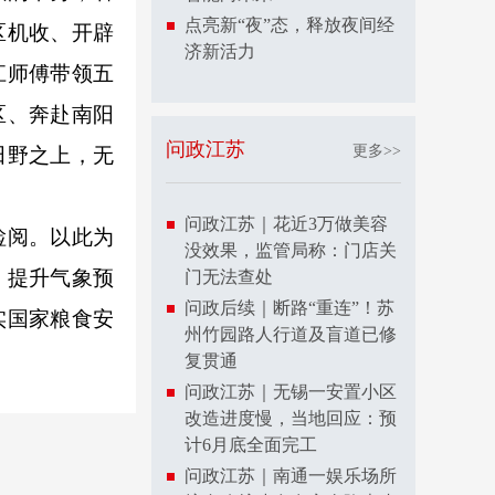
点亮新“夜”态，释放夜间经
区机收、开辟
济新活力
江师傅带领五
区、奔赴南阳
问政江苏
更多>>
田野之上，无
问政江苏｜花近3万做美容
检阅。以此为
没效果，监管局称：门店关
，提升气象预
门无法查处
问政后续｜断路“重连”！苏
实国家粮食安
州竹园路人行道及盲道已修
复贯通
问政江苏｜无锡一安置小区
改造进度慢，当地回应：预
计6月底全面完工
问政江苏｜南通一娱乐场所