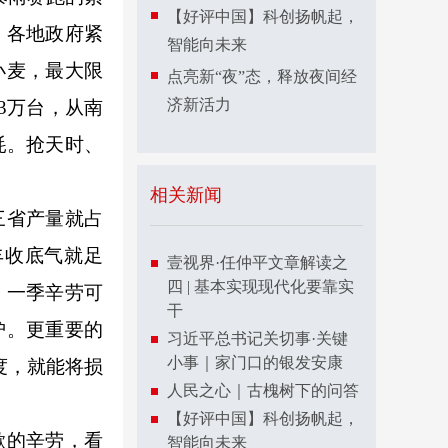
【好评中国】科创扬帆起，
。各地政府紧
智能向未来
小麦，最大限
点亮新“夜”态，释放夜间经
济新活力
3万台，从南
耗。抢天时、
相关新闻
三省产量就占
丰收底气就足
壹视界·任仲平文章解读之
四 | 基本实现现代化要靠实
，一季辛劳可
干
护。更重要的
习近平总书记关切事·关键
小事｜家门口的银发安康
度，就能将损
人民之心｜古槐树下的问答
【好评中国】科创扬帆起，
歇的辛劳，看
智能向未来