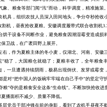
气象、粮食等部门闻“汛”而动，科学调度，精准施策
农机具，组织农技人员深入田间地头，争分夺秒抢收
割机，昼夜抢收夏粮。安徽调度履带式联合收割机3.
多台烘干设备不间断作业，避免粮食因潮湿霉变造成损
收保卫战，在广袤田野上展开。
右，作为夏粮主体的冬小麦，仅湖北、河南、安徽
皖”稳了，大国粮仓就稳了；夏粮丰收了，全年粮食
期短，一旦遭遇持续阴雨，极易出现倒伏、发芽或霉变
都是对“把中国人的饭碗牢牢端在自己手中”的坚定守
夺粮”夺的是粮食安全这条“生命线”。不断加快抢收进
保夏播面积不减少、质量不降低。
层党员干部冲锋在前的身影，看到了农机手昼夜不