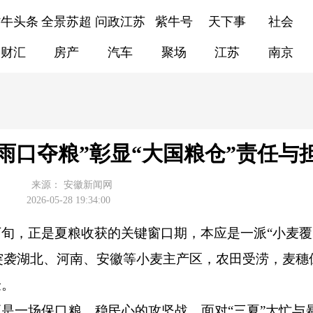
紫牛头条
全景苏超
问政江苏
紫牛号
天下事
社会
财汇
房产
汽车
聚场
江苏
南京
雨口夺粮”彰显“大国粮仓”责任与
来源：
安徽新闻网
2026-05-28 19:34:00
下旬，正是夏粮收获的关键窗口期，本应是一派“小麦覆
突袭湖北、河南、安徽等小麦主产区，农田受涝，麦穗
验。
是一场保口粮、稳民心的攻坚战。面对“三夏”大忙与