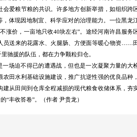
社会爱粮节粮的共识。许多地方创新举措，如组织跨
地等，体现因地制宜、科学应对的治理能力。一位黑龙
不涨价，一亩地只收40块左右”。途经河南许昌服务
人员送来的花露水、火腿肠、方便面等暖心物资……
千里驰援的队伍，都在力争颗粒归仓。
一场迫不得已的遭遇战，但也是一次凝聚力量的大
强农田水利基础设施建设，推广抗逆性强的优良品种
构建从田间到仓库全程减损的现代粮食收储体系，夯
的“丰收答卷”。
（作者 尹贵龙）