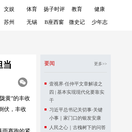
文娱
体育
扬子时评
教育
健康
苏州
无锡
B座西窗
微史记
少年志
担当
要闻
更多>>
壹视界·任仲平文章解读之
四 | 基本实现现代化要靠实
陇黄”的丰收
干
倒伏，丰收
习近平总书记关切事·关键
小事｜家门口的银发安康
人民之心｜古槐树下的问答
暴雨赛跑的紧