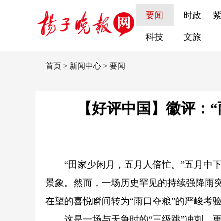
要闻
时政
科技
文旅
首页
>
新闻中心
>
要闻
【好评中国】徽评：“
“田家少闲月，五月人倍忙。”五月中
景象。然而，一场历史罕见的持续强降雨
在望的喜悦瞬间转为“雨口夺粮”的严峻考
这是一场与天争时的“三级跳”冲刺，更