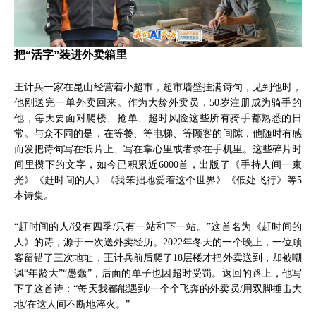
把“活字”装进外卖箱里
王计兵一家在昆山经营着小超市，超市墙壁挂满诗句，见到他时，
他刚送完一单外卖回来。作为大龄外卖员，50岁注册成为骑手的
他，每天要面对爬楼、抢单、超时风险这些所有骑手都熟悉的日
常。与众不同的是，在等餐、等电梯、等顾客的间隙，他随时有感
而发把诗句写在纸片上、写在掌心里或者录在手机里。这些碎片时
间里攒下的文字，如今已积累近6000首，出版了《手持人间一束
光》《赶时间的人》《我笨拙地爱着这个世界》《低处飞行》等5
本诗集。
“赶时间的人/没有四季/只有一站和下一站。”这首名为《赶时间的
人》的诗，源于一次送外卖经历。2022年冬天的一个晚上，一位顾
客留错了三次地址，王计兵前后爬了18层楼才把外卖送到，却被嘲
讽“年龄大”“愚蠢”，后面的单子也因超时受罚。返回的路上，他写
下了这首诗：“每天我都能遇到/一个个飞奔的外卖员/用双脚捶击大
地/在这人间不断地淬火。”