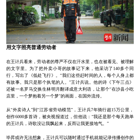
用文字照亮普通劳动者
在王计兵看来，劳动者的尊严不仅在汗水里，也在被看见、被理解
的文字里。为了把外卖小哥的故事记下来，他采访了140多个同
行，写出了《低处飞行》。“我们这些赶时间的人，每个人身上都
有故事。我只是那个执笔的人。”王计兵说。他的诗《下午三点》
还被一名罗马交换生林明月翻译成意大利语，让那个“在沙县小吃
店里，一个梦抱着另一个梦”的画面，在国外流传。
从“外卖诗人”到“江苏省劳动模范”，王计兵7年骑行超15万公里，
创作6000多首诗，被央视报道过，但他说：“我还是那个每天跑单
的王计兵，诗歌没让我飘起来，反而让我更接地气。”
毕昇或许无法想象，王计兵可以随时通过手机就能记录传播创作的