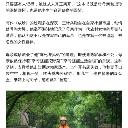
只要还有人记得，她就从未真正离开。”这本书既是对母亲包成珍
的深情缅怀，也是他半生与命运磋磨的回望。
写作《成珍》的过程多在深夜，王计兵独自在自家小超市里，动情
处号啕大哭，他毫不避讳地记录了母亲作为一代农村女性的坚韧与
遭遇，他认为这不仅是在写自己的母亲，也是在写一代被遗忘、被
忽视的女性群体。
母亲成珍教会了他“冻死迎风站”的道理。即便遭遇家暴和不公，母
亲依然保持着“幸亏还能挖野菜”“幸亏还能生活自理”的乐观。这种
坚韧，支撑着他走过两次倾家荡产。当年开书店失败，他和妻子口
袋空空，相视一笑，转头就去捡破烂。那几年，他在捡来的废烟
盒、纸箱上写句子，笔名就叫“拾荒”。