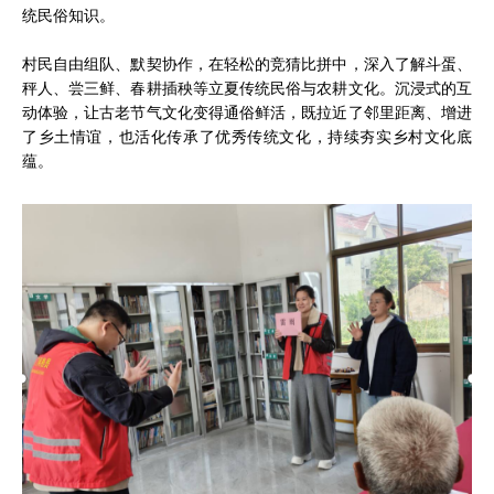
统民俗知识。
村民自由组队、默契协作，在轻松的竞猜比拼中，深入了解斗蛋、
秤人、尝三鲜、春耕插秧等立夏传统民俗与农耕文化。沉浸式的互
动体验，让古老节气文化变得通俗鲜活，既拉近了邻里距离、增进
了乡土情谊，也活化传承了优秀传统文化，持续夯实乡村文化底
蕴。