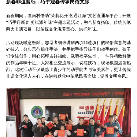
新春非遗剪纸，巧手迎春传承民俗文脉
新春期间，匡南村借助“茉莉花开 艺通江海”文艺直通车平台，开展
“巧手迎新春 剪纸添年味”主题非遗活动，融合新春拓印、传统剪纸
两大非遗项目，以传统文化滋养童心、烘托年味。
活动现场暖意融融，志愿者细致讲解两项非遗项目的民俗寓意与基
础技艺，分步示范操作手法，并手把手指导孩子们动手创作。孩子
们专注创作，用心拓印吉祥福纹、裁剪福字生肖，一件件精致鲜活
的作品年味十足。大家相互交流展示、切磋技巧，现场氛围温馨热
烈。此次活动不仅锻炼了青少年的动手能力与审美素养，更让传统
非遗文化深入人心，在潜移默化中传承民俗文脉，涵养文明乡风。