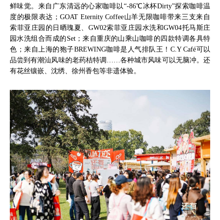
鲜味觉。来自广东清远的心家咖啡以“-86℃冰杯Dirty”探索咖啡温
度的极限表达；GOAT Eternity Coffee山羊无限咖啡带来三支来自
索菲亚庄园的日晒瑰夏、GW02索菲亚庄园水洗和GW04托马斯庄
园水洗组合而成的Set；来自重庆的山乘山咖啡的四款特调各具特
色；来自上海的狍子BREWING咖啡是人气排队王！C.Y Café可以
品尝到有潮汕风味的老药桔特调……各种城市风味可以无脑冲。还
有花丝镶嵌、沈绣、徐州香包等非遗体验。