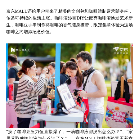
京东MALL还给用户带来了精美的文创包和咖啡渣制露营随身杯，
传递可持续的生活主张。咖啡渣沙画DIY让废弃咖啡渣焕发艺术新
生，咖啡豆手串制作将咖啡的香气随身携带，限定集章体验为这场
咖啡之约增添纪念价值。
“换了咖啡豆压力值直接爆了，一滴咖啡液都没出怎么办？”、“家
里萃取的咖啡液为什么淡了？”……京东MALL咖啡体验官王新鑫