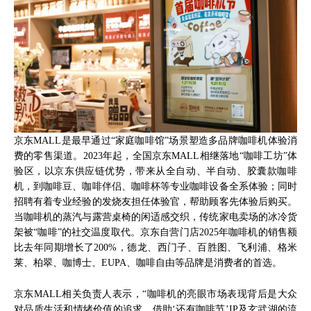
京东MALL是最早通过“家庭咖啡馆”场景塑造多品牌咖啡机体验消
费的零售渠道。2023年起，全国京东MALL相继落地“咖啡工坊”体
验区，以京东供应链优势，带来从全自动、半自动、胶囊款咖啡
机，到咖啡豆、咖啡伴侣、咖啡杯等专业咖啡设备全系体验；同时
招聘有着专业经验的发烧友担任体验官，帮助顾客先体验后购买。
当咖啡机的蒸汽与露营桌椅的闲适感交织，传统家电卖场的冰冷货
架被“咖啡”的社交温度取代。京东自营门店2025年咖啡机的销售额
比去年同期增长了200%，德龙、西门子、百胜图、飞利浦、格米
莱、柏翠、咖博士、EUPA、咖啡自由等品牌是消费者的首选。
京东MALL相关负责人表示，“咖啡机的亮眼市场表现背后是大众
对品质生活和情绪价值的追求。借助‘还有咖啡节’IP及玄武湖的流