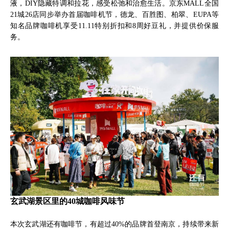
液，DIY隐藏特调和拉花，感受松弛和治愈生活。京东MALL全国
21城26店同步举办首届咖啡机节，德龙、百胜图、柏翠、EUPA等
知名品牌咖啡机享受11.11特别折扣和8周好豆礼，并提供价保服
务。
玄武湖景区里的40城咖啡风味节
本次玄武湖还有咖啡节，有超过40%的品牌首登南京，持续带来新