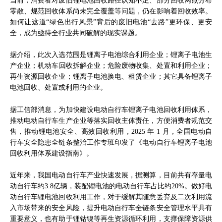
零散、规范回收体系尚未完全覆盖等问题，仍在影响着回收效率。
如何让这道“绿色出行风景”背后的废旧电池“去路”更环保、更安
全，成为亟待全行业共同破解的现实课题。
据介绍，此次入选范围是锂离子电池综合利用企业；锂离子电池生
产企业；机动车回收拆解企业；危险废物收集、处置和利用企业；
再生资源回收企业；锂离子电池换电、租赁企业；其它具备锂离子
电池回收、处置或利用的企业。
据工信部消息，为加快建设电动自行车锂离子电池回收利用体系，
推动电动自行车生产企业等落实回收主体责任，方便消费者规范交
售，推动锂电池安全、高效回收利用，2025 年 1 月，全国电动自
行车安全隐患全链条整治工作专班印发了《电动自行车锂离子电池
回收利用体系建设指南》。
近年来，我国电动自行车产业快速发展，据测算，目前共有存量电
动自行车约3.8亿辆，装配锂电池的电动自行车占比约20%。做好电
动自行车锂电池回收利用工作，对于缓解其随意丢弃及二次利用流
入市场带来的安全风险，提升电动自行车全链条安全管理水平具有
重要意义，也有助于锂钴镍等再生资源循环利用，支撑保障资源供