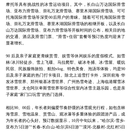
摩托等具有挑战性的冰雪运动项目。其中，长白山万达国际滑雪
场、亚布力滑雪场、崇礼万龙滑雪场、赛里木湖国际滑雪场、可可
托海国际滑雪场等深受00后用户的青睐。随着可可托海国际滑雪
场、崇礼万龙滑雪场、赛里木湖国际滑雪场的相继开板，以及长白
山万达国际滑雪场、亚布力滑雪场等开板时间的公布，相关目的地
的交通、酒店及滑雪门票、“滑雪+住宿”套餐等预订热度均迎来了
显著增长。
90 后及亲子家庭更青睐赏雪、娱雪等休闲娱乐的度假模式。如雪
林/冰川轻徒步、雪上飞碟、马拉爬犁、破冰冬捕、冰/雪屋、暖炕
民宿、民族服饰旅拍、航拍vlog、特色美食、泡汤等体验，均是90
后及亲子家庭的热门打卡项目。除北上追雪打卡外，深圳前海·华
发冰雪世界、郑州银基冰雪世界、广州热雪奇迹、上海临港耀雪冰
雪世界、太仓阿尔卑斯雪世界等综合性室内冰雪主题乐园，也是亲
子家庭“家门口玩雪”的热门选择。
相比90、00后，年长者则偏爱节奏舒缓的冰雪观光行程，如包含林
海雪原、雪地温泉、赏雪山、观冰瀑等多重体验的跟团游产品，成
为年长者的心头好。预订数据显示，10月中旬以来，“哈尔滨-雪乡-
亚布力5日游”“长春-长白山-哈尔滨6日游”“漠河-北极村-北红村5日