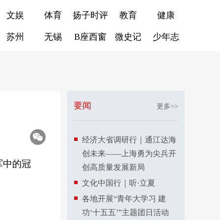
文娱
体育
扬子时评
教育
健康
苏州
无锡
B座西窗
微史记
少年志
要闻
更多>>
经济大省调研行｜通江达海
创未来——上海勇为尖兵开
军中的冠
创高质量发展新局
文化中国行｜听·立夏
各地开展“青年大学习 建
功‘十五五’”主题团日活动