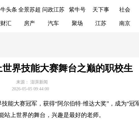
紫牛头条
全景苏超
问政江苏
紫牛号
天下事
社会
财汇
房产
汽车
聚场
江苏
南京
上世界技能大赛舞台之巅的职校生
来源：
澎湃新闻
2026-05-05 09:44:00
技能大赛冠军，获得“阿尔伯特·维达大奖”，成为“冠
样能站上世界的舞台，兴趣是最好的老师。