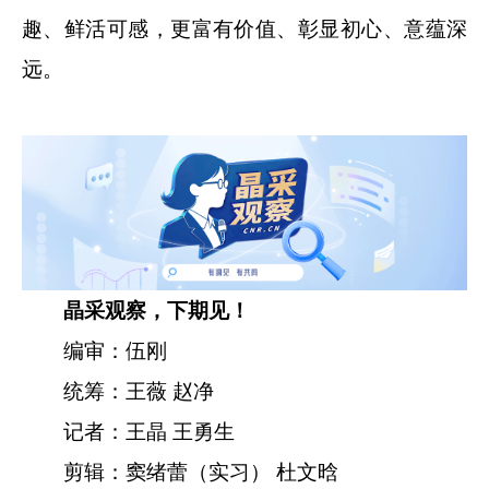
趣、鲜活可感，更富有价值、彰显初心、意蕴深
远。
晶采观察，下期见！
编审：伍刚
统筹：王薇 赵净
记者：王晶 王勇生
剪辑：窦绪蕾（实习） 杜文晗