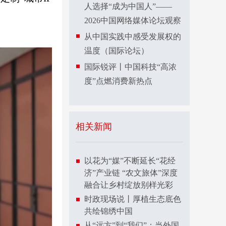
人选择“成为中国人”——
2026中国网络媒体论坛观察
从中国实践中感受发展权的
温度（国际论坛）
国际锐评丨中国科技“高浓
度”点燃消费新热点
相关新闻
以花为“媒”不断延长“花经
济”产业链 “农文旅体”深度
融合让乡村绽放别样光彩
时政现场说丨厚植生态底色
共绘锦绣中国
从“远方”到“我们”：当外国