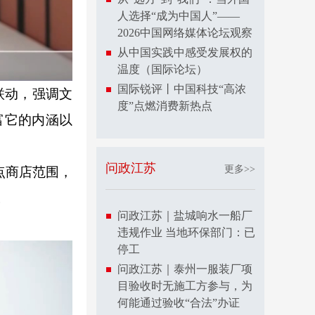
人选择“成为中国人”——
2026中国网络媒体论坛观察
从中国实践中感受发展权的
温度（国际论坛）
国际锐评丨中国科技“高浓
联动，强调文
度”点燃消费新热点
富它的内涵以
问政江苏
更多>>
点商店范围，
。
问政江苏｜盐城响水一船厂
违规作业 当地环保部门：已
停工
问政江苏｜泰州一服装厂项
目验收时无施工方参与，为
何能通过验收“合法”办证