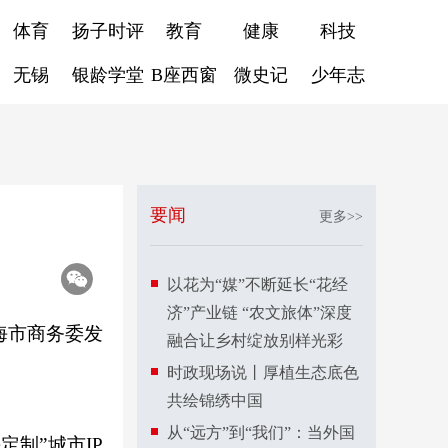
体育
扬子时评
教育
健康
科技
无锡
银龄学堂
B座西窗
微史记
少年志
要闻
更多>>
以花为“媒”不断延长“花经
济”产业链 “农文旅体”深度
海市商务委发
融合让乡村绽放别样光彩
时政现场说丨厚植生态底色
共绘锦绣中国
从“远方”到“我们”：当外国
制”城市IP