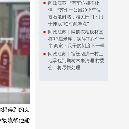
问政江苏 | “有车位却不让
停！”苏州一公园20个车位
被石墩封堵，相关部门：用
于摊贩“临时疏导点”
问政江苏｜网购衣柜板材宣
称0.3厘米厚，实际“缩水”一
半 商家：尺子的刻度不一样
问政江苏｜宿迁泗洪一村土
地承包到期树木未清理 村委
会：将尽快处理
你想得到的支
际物流帮他能