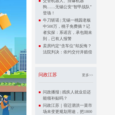
交管机器人、排爆机器
狗……无锡公安“智甲战队”
登场！
牛刀斩谣 | 无锡一桃园老板
中500万，桃子免费摘？记
者实探：系谣言，承包期未
到，已有人报警
卖房约定“含车位”却反悔？
法院判决：依约交付并赔偿
问政江苏
更多>>
问政播报 | 残疾人就业后还
能领补贴吗？
问政江苏｜宿迁泗洪一菜市
场未变更规划用途，把1800