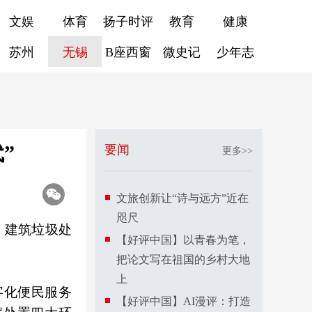
文娱
体育
扬子时评
教育
健康
苏州
无锡
B座西窗
微史记
少年志
”
要闻
更多>>
文旅创新让“诗与远方”近在
咫尺
，建筑垃圾处
【好评中国】以青春为笔，
把论文写在祖国的乡村大地
上
字化便民服务
【好评中国】AI漫评：打造