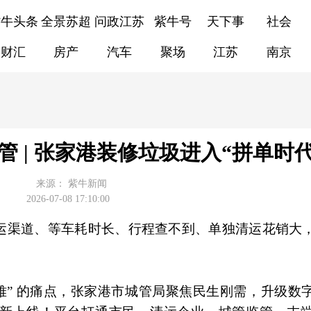
紫牛头条
全景苏超
问政江苏
紫牛号
天下事
社会
财汇
房产
汽车
聚场
江苏
南京
管 | 张家港装修垃圾进入“拼单时代
来源：
紫牛新闻
2026-07-08 17:10:00
运渠道、等车耗时长、行程查不到、单独清运花销大
难” 的痛点，张家港市城管局聚焦民生刚需，升级数