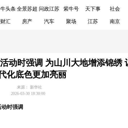
紫牛头条
全景苏超
问政江苏
紫牛号
天下事
社会
财汇
房产
汽车
聚场
江苏
南京
活动时强调 为山川大地增添锦绣 
代化底色更加亮丽
来源：
新华社
2026-03-30 18:30:00
活动时强调