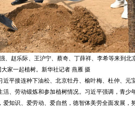
强、赵乐际、王沪宁、蔡奇、丁薛祥、李希等来到北
大家一起植树。新华社记者 燕雁 摄
近平接连种下油松、北京牡丹、榆叶梅、杜仲、元
生活、劳动锻炼和参加植树情况。习近平强调，青少
，爱知识、爱劳动、爱自然，德智体美劳全面发展，