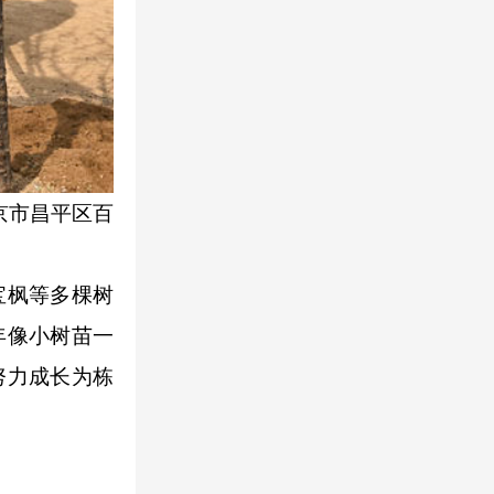
京市昌平区百
宝枫等多棵树
年像小树苗一
努力成长为栋