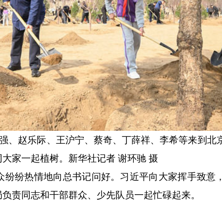
强、赵乐际、王沪宁、蔡奇、丁薛祥、李希等来到北
大家一起植树。新华社记者 谢环驰 摄
纷纷热情地向总书记问好。习近平向大家挥手致意
局负责同志和干部群众、少先队员一起忙碌起来。