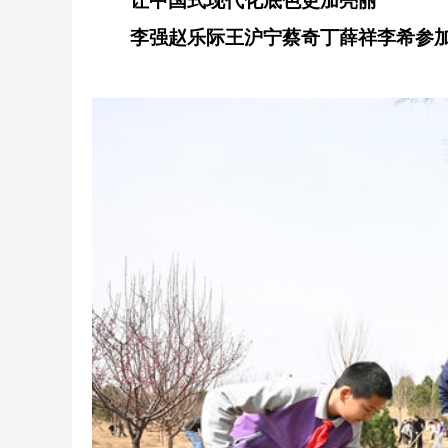
让中国式现代化底色更加亮丽
李强赵乐际王沪宁蔡奇丁薛祥李希参