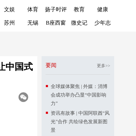
文娱
体育
扬子时评
教育
健康
苏州
无锡
B座西窗
微史记
少年志
让中国式
要闻
更多>>
全球媒体聚焦 | 外媒：消博
会成功举办凸显“中国影响
力”
资讯有故事 | 中国阿联酋“风
光”合作 共绘绿色发展新图
景