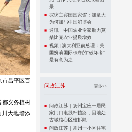
景
探访主宾国国家馆：加拿大
为何加码中国消博会
通讯丨中国农业专家助力莫
桑比克农业提质增效
视频 | 澳大利亚前总理：美
国扮演国际秩序的“破坏者”
是有意为之
京市昌平区百
问政江苏
更多>>
首都义务植树
问政江苏｜扬州宝应一居民
山川大地增添
家门口电线杆挡路，因地处
古城核心区难拆除
问政江苏｜常州一小区住宅