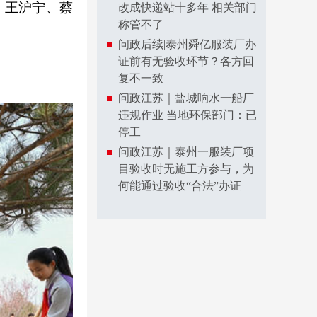
、王沪宁、蔡
改成快递站十多年 相关部门
称管不了
问政后续|泰州舜亿服装厂办
证前有无验收环节？各方回
复不一致
问政江苏｜盐城响水一船厂
违规作业 当地环保部门：已
停工
问政江苏｜泰州一服装厂项
目验收时无施工方参与，为
何能通过验收“合法”办证