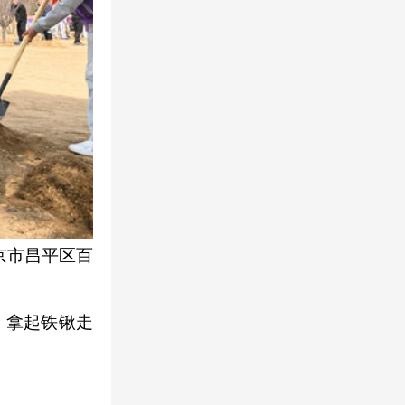
京市昌平区百
，拿起铁锹走