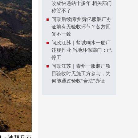
改成快递站十多年 相关部门
称管不了
问政后续|泰州舜亿服装厂办
证前有无验收环节？各方回
复不一致
问政江苏｜盐城响水一船厂
违规作业 当地环保部门：已
停工
问政江苏｜泰州一服装厂项
目验收时无施工方参与，为
何能通过验收“合法”办证
目：迪拜马克