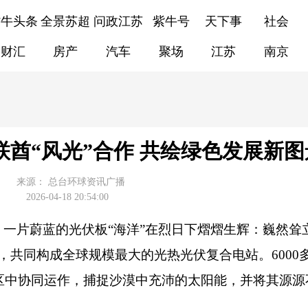
紫牛头条
全景苏超
问政江苏
紫牛号
天下事
社会
财汇
房产
汽车
聚场
江苏
南京
阿联酋“风光”合作 共绘绿色发展新图
来源：
总台环球资讯广播
2026-04-18 20:54:00
一片蔚蓝的光伏板“海洋”在烈日下熠熠生辉：巍然耸立
，共同构成全球规模最大的光热光伏复合电站。6000
园区中协同运作，捕捉沙漠中充沛的太阳能，并将其源源