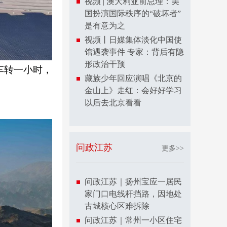
视频 | 澳大利亚前总理：美
国扮演国际秩序的“破坏者”
是有意为之
视频丨日媒集体淡化中国使
馆遇袭事件 专家：背后有隐
形政治干预
车转一小时，
藏族少年回应演唱《北京的
金山上》走红：会好好学习
以后去北京看看
问政江苏
更多>>
问政江苏｜扬州宝应一居民
家门口电线杆挡路，因地处
古城核心区难拆除
问政江苏｜常州一小区住宅