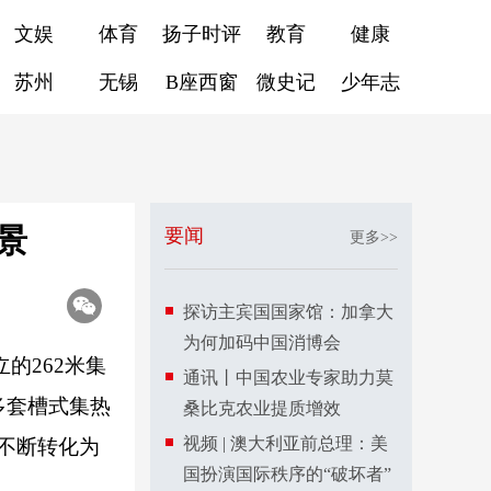
文娱
体育
扬子时评
教育
健康
苏州
无锡
B座西窗
微史记
少年志
景
要闻
更多>>
探访主宾国国家馆：加拿大
为何加码中国消博会
的262米集
通讯丨中国农业专家助力莫
多套槽式集热
桑比克农业提质增效
视频 | 澳大利亚前总理：美
不断转化为
国扮演国际秩序的“破坏者”