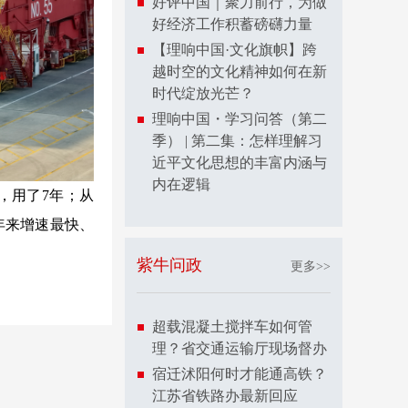
好评中国｜聚力前行，为做
好经济工作积蓄磅礴力量
【理响中国·文化旗帜】跨
越时空的文化精神如何在新
时代绽放光芒？
理响中国・学习问答（第二
季） | 第二集：怎样理解习
近平文化思想的丰富内涵与
内在逻辑
箱，用了7年；从
年来增速最快、
紫牛问政
更多>>
超载混凝土搅拌车如何管
理？省交通运输厅现场督办
宿迁沭阳何时才能通高铁？
江苏省铁路办最新回应