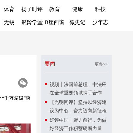
体育
扬子时评
教育
健康
科技
无锡
银龄学堂
B座西窗
微史记
少年志
要闻
更多>>
视频丨法国前总理：中法应
在全球重要领域携手合作
“千万箱级”跨
【光明网评】坚持以经济建
设为中心，奋力迈向新征程
好评中国｜聚力前行，为做
好经济工作积蓄磅礴力量