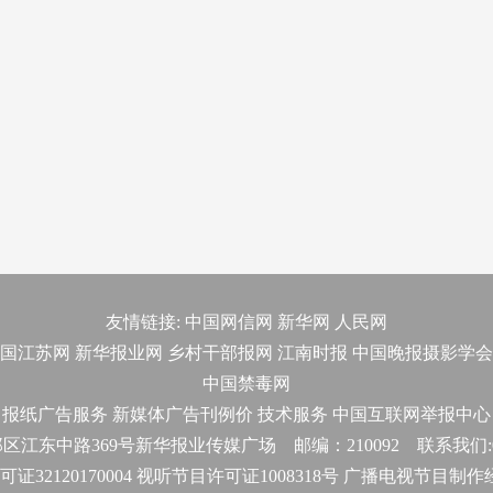
友情链接:
中国网信网
新华网
人民网
国江苏网
新华报业网
乡村干部报网
江南时报
中国晚报摄影学会
中国禁毒网
报纸广告服务
新媒体广告刊例价
技术服务
中国互联网举报中心
东中路369号新华报业传媒广场 邮编：210092 联系我们:025-
32120170004 视听节目许可证1008318号 广播电视节目制