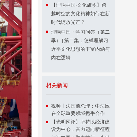
【理响中国·文化旗帜】跨
越时空的文化精神如何在新
时代绽放光芒？
理响中国・学习问答（第二
季） | 第二集：怎样理解习
近平文化思想的丰富内涵与
内在逻辑
相关新闻
视频丨法国前总理：中法应
在全球重要领域携手合作
【光明网评】坚持以经济建
设为中心，奋力迈向新征程