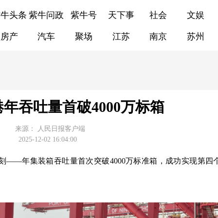
紫牛头条
紫牛问政
紫牛号
天下事
社会
文娱
房产
汽车
聚场
江苏
南京
苏州
年吞吐量首破4000万标箱
来源：
人民日报客户端
2025-12-02 16:04:00
——年集装箱吞吐量首次突破4000万标准箱，成功实现第四个