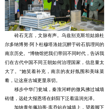
砖石无言，文脉有声。乌兹别克斯坦姑娘杜
尔多纳博努·阿卜杜穆塔洛娃沉醉于砖石肌理间的
南京历史。“博物馆把我们带回不同时代，告诉我
们在古代中国不同王朝如何治理国家，信息量太
大了。”她笑着补充，南京的友好氛围和美味菜
肴，让这座古城更显亲切。
移步中华门瓮城，秦淮河畔的微风拂过城墙
砖缝，远处大报恩塔在斜阳下泛着温润光泽。
加纳青年佩珀蒂·库乔站在城墙上，望着脚下