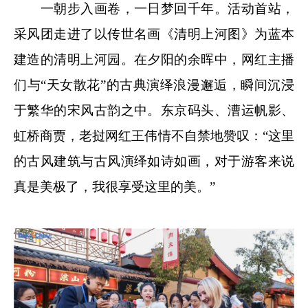
一朝步入画卷，一日梦回千年。活动首站，
采风团走进了以传世名画《清明上河图》为蓝本
建造的清明上河园。在夕阳的余晖中，网红主播
们与“天女散花”的古典演绎浪漫邂逅，瞬间沉浸
于繁华的宋风古韵之中。东京码头、漕运帆影、
虹桥商贾，老挝网红王伟情不自禁地赞叹：“这里
的古风建筑与古风演绎如诗如画，对于游客来说
真是美极了，我很享受这里的美。”