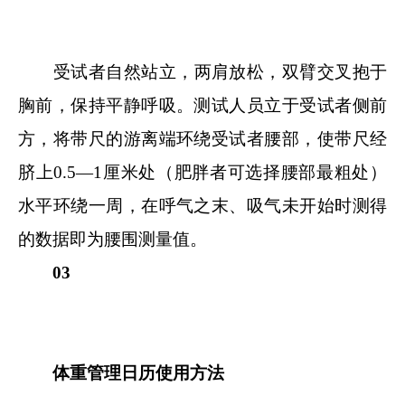
受试者自然站立，两肩放松，双臂交叉抱于
胸前，保持平静呼吸。测试人员立于受试者侧前
方，将带尺的游离端环绕受试者腰部，使带尺经
脐上0.5—1厘米处（肥胖者可选择腰部最粗处）
水平环绕一周，在呼气之末、吸气未开始时测得
的数据即为腰围测量值。
03
体重管理日历使用方法