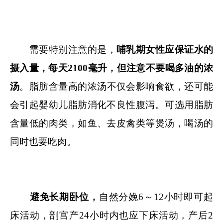
需要特别注意的是，
哺乳期女性应保证水的
摄入量，每天2100毫升，但注意不要喝多油的浓
汤
。脂肪含量高的浓汤不仅会影响食欲，还可能
会引起婴幼儿脂肪消化不良性腹泻。可选用脂肪
含量低的肉类，如鱼、去皮禽类等煲汤，喝汤的
同时也要吃肉。
避免长期卧位，
自然分娩6～12小时即可起
床活动，剖宫产24小时内也应下床活动，产后2