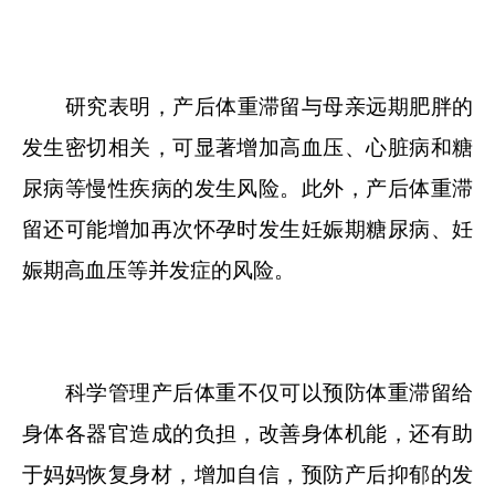
研究表明，产后体重滞留与母亲远期肥胖的
发生密切相关，可显著增加高血压、心脏病和糖
尿病等慢性疾病的发生风险。此外，产后体重滞
留还可能增加再次怀孕时发生妊娠期糖尿病、妊
娠期高血压等并发症的风险。
科学管理产后体重不仅可以预防体重滞留给
身体各器官造成的负担，改善身体机能，还有助
于妈妈恢复身材，增加自信，预防产后抑郁的发