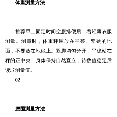
体重测量方法
推荐早上固定时间空腹排便后，着轻薄衣服
测量。测量时，体重秤应放在平整、坚硬的地
面，不要放在地毯上。双脚均匀分开，平稳站在
秤的正中央，身体保持自然直立，待数值稳定后
读取测量值。
02
腰围测量方法