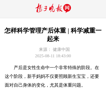
怎样科学管理产后体重 | 科学减重一
起来
来源：
健康中国
2025-08-11 18:43:00
产后是女性生命中一个非常特殊的阶段。在
这个阶段，新手妈妈不仅要照顾新生宝宝，还要
面对自己身体的变化，尤其是体重问题。