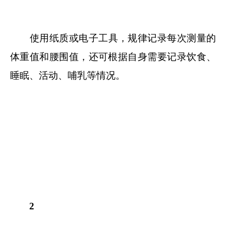
使用纸质或电子工具，规律记录每次测量的
体重值和腰围值，还可根据自身需要记录饮食、
睡眠、活动、哺乳等情况。
2