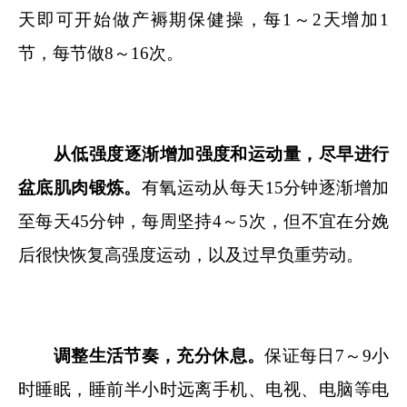
天即可开始做产褥期保健操，每1～2天增加1
节，每节做8～16次。
从低强度逐渐增加强度和运动量，尽早进行
盆底肌肉锻炼。
有氧运动从每天15分钟逐渐增加
至每天45分钟，每周坚持4～5次，但不宜在分娩
后很快恢复高强度运动，以及过早负重劳动。
调整生活节奏，充分休息。
保证每日7～9小
时睡眠，睡前半小时远离手机、电视、电脑等电