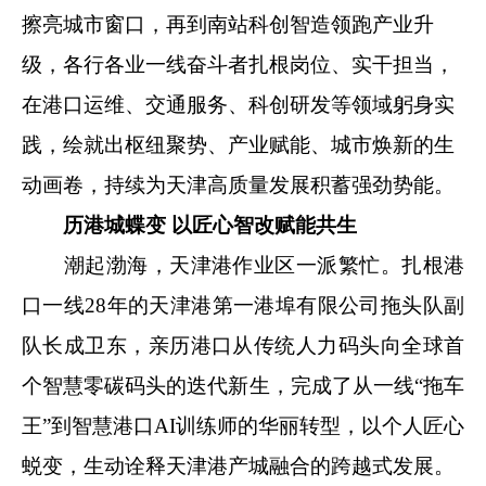
擦亮城市窗口，再到南站科创智造领跑产业升
级，各行各业一线奋斗者扎根岗位、实干担当，
在港口运维、交通服务、科创研发等领域躬身实
践，绘就出枢纽聚势、产业赋能、城市焕新的生
动画卷，持续为天津高质量发展积蓄强劲势能。
历港城蝶变 以匠心智改赋能共生
潮起渤海，天津港作业区一派繁忙。扎根港
口一线28年的天津港第一港埠有限公司拖头队副
队长成卫东，亲历港口从传统人力码头向全球首
个智慧零碳码头的迭代新生，完成了从一线“拖车
王”到智慧港口AI训练师的华丽转型，以个人匠心
蜕变，生动诠释天津港产城融合的跨越式发展。