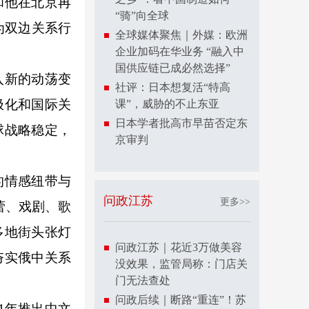
和他在北京再
“骑”向全球
为双边关系行
全球媒体聚焦｜外媒：欧洲
企业加码在华业务 “融入中
国供应链已成必然选择”
入新的动荡变
社评：日本想复活“特高
极化和国际关
课”，威胁的不止东亚
日本学者批高市早苗否定东
球战略稳定，
京审判
的情感纽带与
问政江苏
更多>>
蕾、戏剧、歌
多地街头张灯
问政江苏｜花近3万做美容
夯实俄中关系
没效果，监管局称：门店关
门无法查处
问政后续｜断路“重连”！苏
1年推出中文