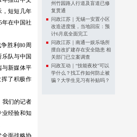
州竹园路人行道及盲道已修
示，短短几年
复贯通
问政江苏｜无锡一安置小区
5年在中国社
改造进度慢，当地回应：预
计6月底全面完工
问政江苏｜南通一娱乐场所
争胜利80周
擅自改扩建存在安全隐患 相
斯乐队与中国
关部门已立案调查
问政互动｜“技能夜校”可以
端与新媒体平
学什么？找工作如何防止被
发挥了积极作
骗？大学生见习有补贴吗？
，我们的记者
专业经验和知
。
代全面战略协