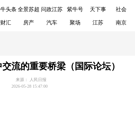
紫牛头条
全景苏超
问政江苏
紫牛号
天下事
社会
财汇
房产
汽车
聚场
江苏
南京
中交流的重要桥梁（国际论坛）
来源：
人民日报
2026-05-28 15:47:00