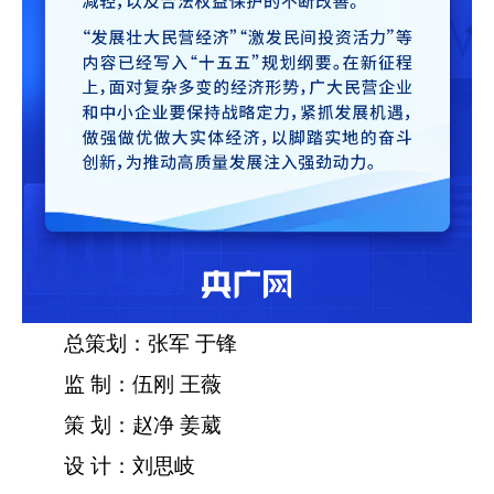
总策划：张军 于锋
监 制：伍刚 王薇
策 划：赵净 姜葳
设 计：刘思岐