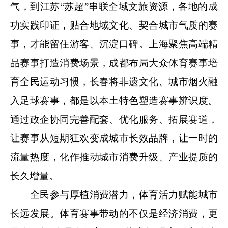
气，到江苏“苏超”串联全域文旅资源，各地的成
功实践印证，贴合地域文化、契合城市气质的赛
事，才能留住游客、沉淀口碑。上海聚焦高端精
品赛事打造消费场景，成都布局大众体育赛事培
育全民运动习惯，长春将非遗文化、城市烟火融
入足球赛事，都是以本土特色塑造赛事辨识度。
通过政企协同完善配套、优化服务、拓展赛道，
让赛事从短期狂欢变成城市长效品牌，让一时的
流量热度，化作推动城市消费升级、产业提质的
长久增量。
全民参与厚植消费潜力，体育活力赋能城市
长远发展。体育赛事带动的不仅是经济消费，更