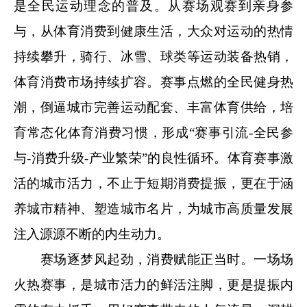
是全民运动理念的普及。从赛场观赛到亲身参
与，从体育消费到健康生活，大众对运动的热情
持续攀升，骑行、冰雪、球类等运动装备热销，
体育消费市场持续扩容。赛事点燃的全民健身热
潮，倒逼城市完善运动配套、丰富体育供给，培
育常态化体育消费习惯，形成“赛事引流-全民参
与-消费升级-产业繁荣”的良性循环。体育赛事激
活的城市活力，不止于短期消费提振，更在于涵
养城市精神、塑造城市名片，为城市高质量发展
注入源源不断的内生动力。
赛场逐梦风起劲，消费赋能正当时。一场场
火热赛事，是城市活力的鲜活注脚，更是提振内