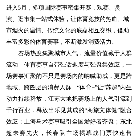
进入5月，多项国际赛事密集开赛，观赛、赏
演、逛市集一站式体验，让体育竞技的热血、城
市烟火的温情、传统文化的底蕴相互交织，借助
丰富多彩的体育赛事，不断激发消费活力。
赛场热度集聚城市人气，流量价值藏于人群
流动。体育赛事自带强话题度与强聚集效应，一
场赛事汇聚的不只是赛场内的呐喊助威，更是跨
地域、跨圈层的消费人群。“体育+”让“苏超”内生
动力持续释放，江苏大地把赛场上的人气引流到
千行百业，释放出乐见其成的“商旅文体健”融合
效应；上海马术赛事吸引全国爱好者齐聚；东北
超未赛先火，长春队主场揭幕战门票快速售