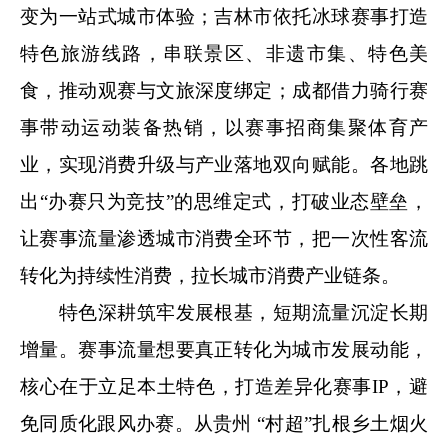
变为一站式城市体验；吉林市依托冰球赛事打造
特色旅游线路，串联景区、非遗市集、特色美
食，推动观赛与文旅深度绑定；成都借力骑行赛
事带动运动装备热销，以赛事招商集聚体育产
业，实现消费升级与产业落地双向赋能。各地跳
出“办赛只为竞技”的思维定式，打破业态壁垒，
让赛事流量渗透城市消费全环节，把一次性客流
转化为持续性消费，拉长城市消费产业链条。
特色深耕筑牢发展根基，短期流量沉淀长期
增量。赛事流量想要真正转化为城市发展动能，
核心在于立足本土特色，打造差异化赛事IP，避
免同质化跟风办赛。从贵州 “村超”扎根乡土烟火