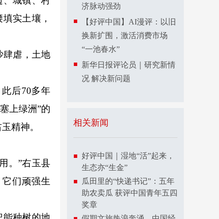
边、城镇、村
济脉动强劲
腰填实土壤，
【好评中国】AI漫评：以旧
换新扩围，激活消费市场
“一池春水”
沙肆虐，土地
新华日报评论员｜研究新情
况 解决新问题
此后70多年
塞上绿洲”的
相关新闻
右玉精神。
好评中国｜湿地“活”起来，
用。”右玉县
生态亦“生金”
，它们顽强生
瓜田里的“快递书记”：五年
助农卖瓜 获评中国青年五四
奖章
把能种树的地
假期文旅热浪奔涌，中国经