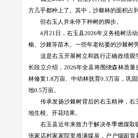
方几乎都种上了。其中，沙棘林的面积占到
但右玉人并未停下种树的脚步。
4月21日，右玉县2026年义务植树活
榆、沙棘等苗木。一些年老枯萎的沙棘树旁
这是右玉开展树立和践行正确政绩观学
长段立介绍，2026年全县将围绕森林质
林修复1.8万亩、中幼林抚育0.3万亩，
地0.5万亩。
传承发扬沙棘树背后的右玉精神，右玉
地生根、开花结果。
右玉县近年来致力于解决冬季燃煤取暖
张家店村家家院里堆满煤炭，户户烟囱冒着