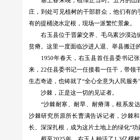
塞上春来晚，植绿正当时。五月的山西
庄，到处可见植树的干部群众，他们有的
有的提桶浇水定根，现场一派繁忙景象。
右玉县位于晋蒙交界、毛乌素沙漠边缘。
贫瘠。这里一度面临沙进人退、举县搬迁
1950年春天，右玉县首任县委书记张
来，22任县委书记一任接着一任干，带领干
生态奇迹，也铸就了“全心全意为人民服务”
沙棘，正是这一切的见证者。
“沙棘耐寒、耐旱、耐瘠薄，根系发达，
沙棘研究所原所长曹满告诉记者，沙棘和
长、深深扎根，成为这片土地上的绿化“功
截至2025年，右玉人种活了1.3亿棵树