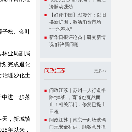
济脉动强劲
【好评中国】AI漫评：以旧
换新扩围，激活消费市场
“一池春水”
樟子松、金叶
新华日报评论员｜研究新情
况 解决新问题
县林业局副局
计划完成退化
问政江苏
更多>>
合治理沙化土
问政江苏｜苏州一人行道半
干中进一步落
路“掉线”，盲道也戛然而
止！相关部门：修复已提上
日程
冬天，新城镇
问政江苏｜南京一商场玻璃
门无安全标识，顾客意外撞
25年以来，