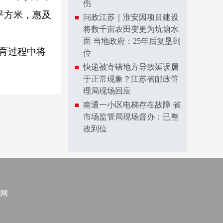
伤
平方米，惠及
问政江苏｜淮安因项目建设
将数千亩农田变更为坑塘水
面 当地政府：25年后复垦到
教育过程中将
位
快递被寄错地方导致延误属
于正常现象？江苏省邮政管
理局现场回应
南通一小区电梯存在故障 省
市场监管局现场督办：已整
改到位
网