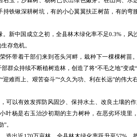
右玉，沙棘树、杨树已长出绿色嫩芽。在山间、水
手持铁锹深耕树坑，有的小心翼翼扶正树苗，有的弯
新中国成立之初，全县林木绿化率不足0.3%，风
的生存危机。
荣怀带着干部们来到苍头河畔，栽种下一棵棵树苗。
部群众持续不断植树造林，创造了将“不毛之地”变成“
“迎难而上、艰苦奋斗”“久久为功、利在长远”的伟大
可以有效发挥防风固沙、保持水土、改良土壤的作
小叶杨是右玉治沙初期的主力树种，在恶劣环境里
勋”。
，造出近170万亩林，全县林木绿化率跃升至57%，