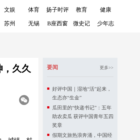
文娱
体育
扬子时评
教育
健康
苏州
无锡
B座西窗
微史记
少年志
神，久久
要闻
更多>>
好评中国｜湿地“活”起来，
生态亦“生金”
瓜田里的“快递书记”：五年
助农卖瓜 获评中国青年五四
奖章
假期文旅热浪奔涌，中国经