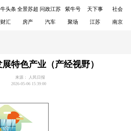
紫牛头条
全景苏超
问政江苏
紫牛号
天下事
社会
财汇
房产
汽车
聚场
江苏
南京
发展特色产业（产经视野）
来源：
人民日报
2026-05-06 15:39:00