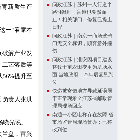
问政江苏｜苏州一人行道半
育新质生产
路“掉线”，盲道也戛然而
止！相关部门：修复已提上
日程
这一“看家本
问政江苏｜南京一商场玻璃
门无安全标识，顾客意外撞
伤
点破解产业发
问政江苏｜淮安因项目建设
、工艺落后等
将数千亩农田变更为坑塘水
面 当地政府：25年后复垦到
56%提升至
位
快递被寄错地方导致延误属
于正常现象？江苏省邮政管
司负责人张洪
理局现场回应
南通一小区电梯存在故障 省
杨晓光说。
市场监管局现场督办：已整
改到位
法兰盘，富兴