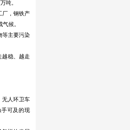
0万吨。
工厂，钢铁产
成气候。
物等主要污染
走越稳、越走
，无人环卫车
触手可及的现