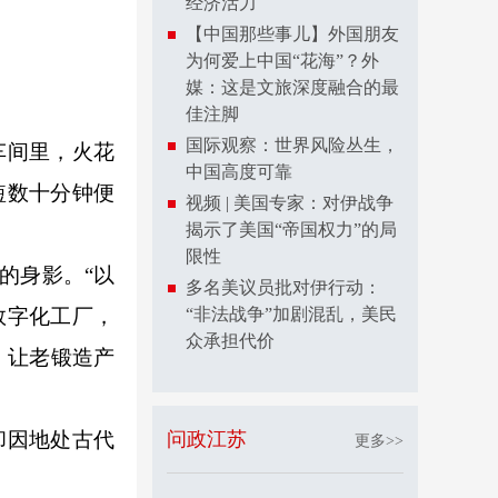
经济活力
【中国那些事儿】外国朋友
为何爱上中国“花海”？外
媒：这是文旅深度融合的最
佳注脚
国际观察：世界风险丛生，
车间里，火花
中国高度可靠
短数十分钟便
视频 | 美国专家：对伊战争
揭示了美国“帝国权力”的局
限性
的身影。“以
多名美议员批对伊行动：
数字化工厂，
“非法战争”加剧混乱，美民
众承担代价
，让老锻造产
却因地处古代
问政江苏
更多>>