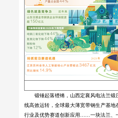
锻锤起落铿锵，山西定襄风电法兰锻压成
线高效运转，全球最大薄宽带钢生产基地
行业及优势赛道创新应用……一块法兰、