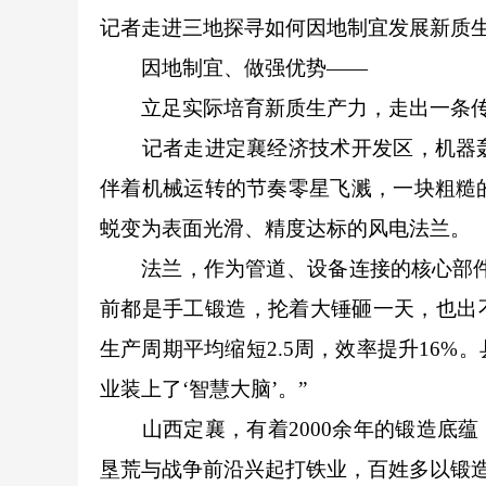
记者走进三地探寻如何因地制宜发展新质
因地制宜、做强优势——
立足实际培育新质生产力，走出一条传
记者走进定襄经济技术开发区，机器轰
伴着机械运转的节奏零星飞溅，一块粗糙
蜕变为表面光滑、精度达标的风电法兰。
法兰，作为管道、设备连接的核心部件，
前都是手工锻造，抡着大锤砸一天，也出
生产周期平均缩短2.5周，效率提升16
业装上了‘智慧大脑’。”
山西定襄，有着2000余年的锻造底蕴
垦荒与战争前沿兴起打铁业，百姓多以锻