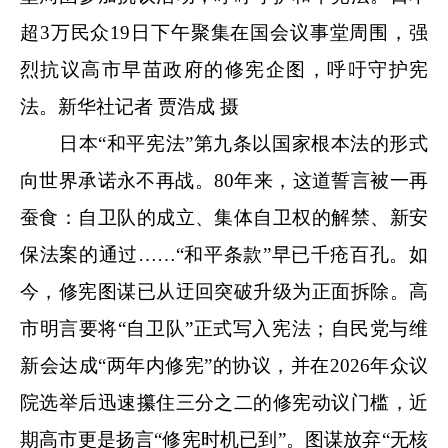
超3万民众19日下午聚集在国会议事堂周围，强
烈抗议高市早苗政府的修宪企图，呼吁守护宪
法。新华社记者 贾浩成 摄
日本“和平宪法”第九条以国家根本法的形式
向世界承诺永不再战。80年来，这道誓言被一再
蚕食：自卫队的成立、集体自卫权的解禁、新安
保法案的通过……“和平条款”早已千疮百孔。如
今，修宪图谋已从迂回突破升级为正面拆除。高
市明言要将“自卫队”正式写入宪法；自民党与维
新会达成“两年内修宪”的协议，并在2026年众议
院选举后迅速攥住三分之二的修宪动议门槛，近
期高市更是扬言“修宪时机已到”。图谋放弃“无核