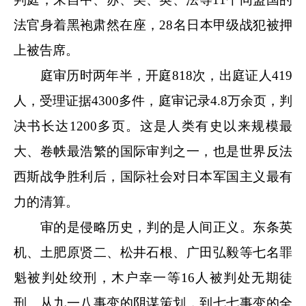
法官身着黑袍肃然在座，28名日本甲级战犯被押
上被告席。
庭审历时两年半，开庭818次，出庭证人419
人，受理证据4300多件，庭审记录4.8万余页，判
决书长达1200多页。这是人类有史以来规模最
大、卷帙最浩繁的国际审判之一，也是世界反法
西斯战争胜利后，国际社会对日本军国主义最有
力的清算。
审的是侵略历史，判的是人间正义。东条英
机、土肥原贤二、松井石根、广田弘毅等七名罪
魁被判处绞刑，木户幸一等16人被判处无期徒
刑。从九一八事变的阴谋策划，到七七事变的全