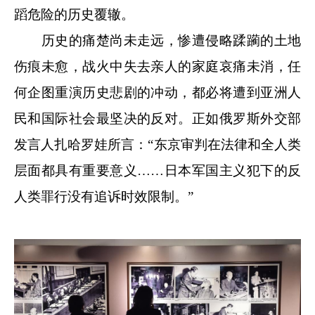
蹈危险的历史覆辙。
历史的痛楚尚未走远，惨遭侵略蹂躏的土地
伤痕未愈，战火中失去亲人的家庭哀痛未消，任
何企图重演历史悲剧的冲动，都必将遭到亚洲人
民和国际社会最坚决的反对。正如俄罗斯外交部
发言人扎哈罗娃所言：“东京审判在法律和全人类
层面都具有重要意义……日本军国主义犯下的反
人类罪行没有追诉时效限制。”