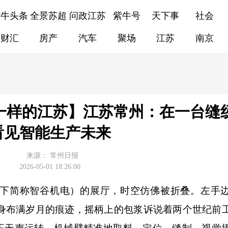
紫牛头条
全景苏超
问政江苏
紫牛号
天下事
社会
财汇
房产
汽车
聚场
江苏
南京
一样的江苏】江苏常州：在一台缝
看见智能生产未来
来源：
常州日报
2026-05-01 18:26:00
简称智谷机电）的展厅，时空仿佛被折叠。左手边
机身布满岁月的痕迹，摇柄上的包浆诉说着两个世纪前