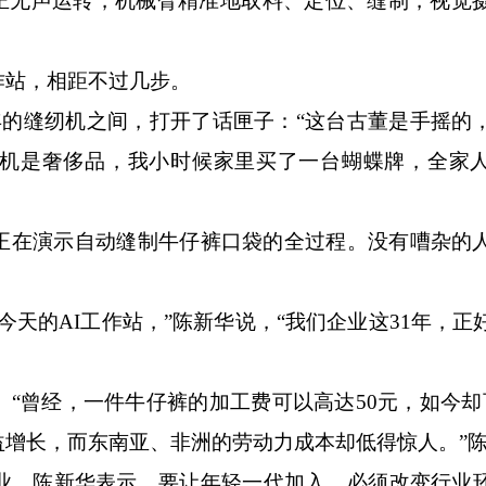
”正无声运转，机械臂精准地取料、定位、缝制，视觉
。
站，相距不过几步。
的缝纫机之间，打开了话匣子：“这台古董是手摇的
机是奢侈品，我小时候家里买了一台蝴蝶牌，全家
在演示自动缝制牛仔裤口袋的全过程。没有嘈杂的
的AI工作站，”陈新华说，“我们企业这31年，正
曾经，一件牛仔裤的加工费可以高达50元，如今却
益增长，而东南亚、非洲的劳动力成本却低得惊人。”
。陈新华表示，要让年轻一代加入，必须改变行业