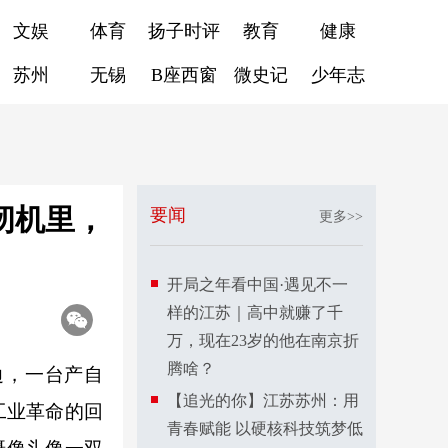
文娱
体育
扬子时评
教育
健康
苏州
无锡
B座西窗
微史记
少年志
纫机里，
要闻
更多>>
开局之年看中国·遇见不一
样的江苏｜高中就赚了千
万，现在23岁的他在南京折
腾啥？
，一台产自
【追光的你】江苏苏州：用
工业革命的回
青春赋能 以硬核科技筑梦低