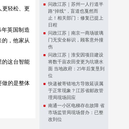
问政江苏｜苏州一人行道半
人更轻松、更
路“掉线”，盲道也戛然而
止！相关部门：修复已提上
日程
5年英国制造
问政江苏｜南京一商场玻璃
来的，他家从
门无安全标识，顾客意外撞
伤
问政江苏｜淮安因项目建设
里的这台智能
将数千亩农田变更为坑塘水
面 当地政府：25年后复垦到
位
要做的是整体
快递被寄错地方导致延误属
于正常现象？江苏省邮政管
理局现场回应
南通一小区电梯存在故障 省
市场监管局现场督办：已整
改到位