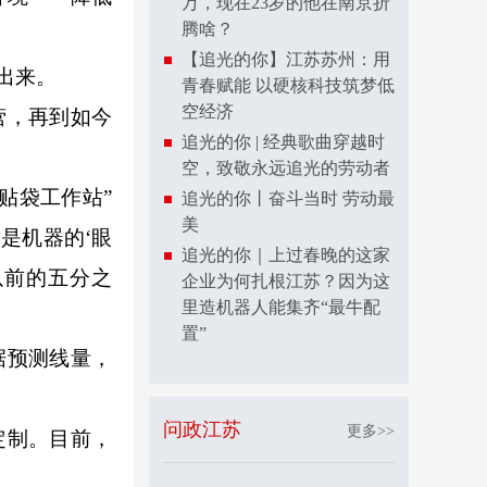
万，现在23岁的他在南京折
腾啥？
【追光的你】江苏苏州：用
出来。
青春赋能 以硬核科技筑梦低
空经济
营，再到如今
追光的你 | 经典歌曲穿越时
空，致敬永远追光的劳动者
贴袋工作站”
追光的你丨奋斗当时 劳动最
美
是机器的‘眼
追光的你｜上过春晚的这家
以前的五分之
企业为何扎根江苏？因为这
里造机器人能集齐“最牛配
置”
据预测线量，
问政江苏
更多>>
定制。目前，