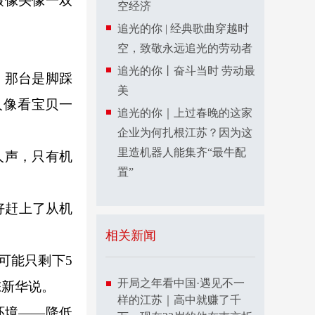
摄像头像一双
空经济
追光的你 | 经典歌曲穿越时
空，致敬永远追光的劳动者
追光的你丨奋斗当时 劳动最
，那台是脚踩
美
人像看宝贝一
追光的你｜上过春晚的这家
企业为何扎根江苏？因为这
里造机器人能集齐“最牛配
人声，只有机
置”
好赶上了从机
相关新闻
可能只剩下5
开局之年看中国·遇见不一
陈新华说。
样的江苏｜高中就赚了千
环境——降低