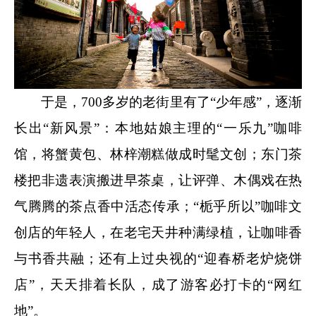
于是，700多岁的老街里有了“少年感”，逐渐
长出“新风景”：本地姑娘主理的“一乐九”咖啡
馆，将蟹黄包、林梓潮糕做成时髦文创；东门茶
楼把非遗表演搬进早茶桌，让评弹、木偶戏在热
气腾腾的茶点香中活态传承；“栀乎所以”咖啡文
创店的年轻人，在老宅天井种满绿植，让咖啡香
与书香共融；还有上过央视的“迎春桥老炉烧饼
店”，天天排着长队，成了游客必打卡的“网红
地”。