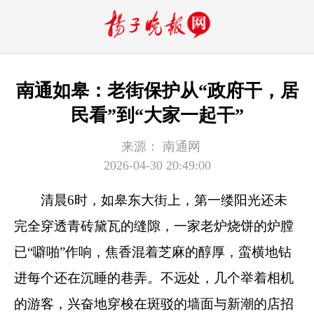
南通如皋：老街保护从“政府干，居
民看”到“大家一起干”
来源：
南通网
2026-04-30 20:49:00
清晨6时，如皋东大街上，第一缕阳光还未
完全穿透青砖黛瓦的缝隙，一家老炉烧饼的炉膛
已“噼啪”作响，焦香混着芝麻的醇厚，蛮横地钻
进每个还在沉睡的巷弄。不远处，几个举着相机
的游客，兴奋地穿梭在斑驳的墙面与新潮的店招