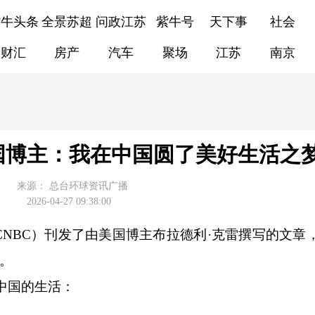
紫牛头条
全景苏超
问政江苏
紫牛号
天下事
社会
财汇
房产
汽车
聚场
江苏
南京
国博主：我在中国圆了美好生活之
来源：
总台环球资讯广播
2026-04-27 09:38:00
BC）刊发了由美国博主布拉德利·克雷撰写的文章
程。
中国的生活：