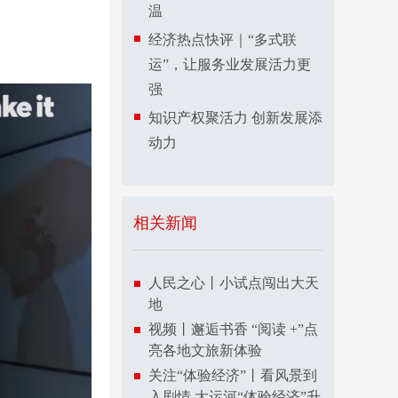
温
经济热点快评｜“多式联
运”，让服务业发展活力更
强
知识产权聚活力 创新发展添
动力
相关新闻
人民之心丨小试点闯出大天
地
视频丨邂逅书香 “阅读 +”点
亮各地文旅新体验
关注“体验经济”丨看风景到
入剧情 大运河“体验经济”升