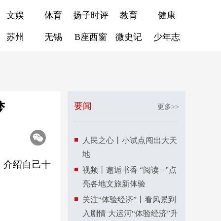
文娱
体育
扬子时评
教育
健康
苏州
无锡
B座西窗
微史记
少年志
梦
要闻
更多>>
人民之心丨小试点闯出大天
地
，介绍自己十
视频丨邂逅书香 “阅读 +”点
亮各地文旅新体验
关注“体验经济”丨看风景到
入剧情 大运河“体验经济”升