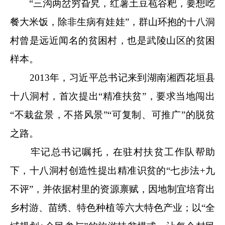
“三沟两岔穷旮旯，红薯土豆苞谷粑，要想吃
餐大米饭，除非生病有娃娃”，群山环抱的十八洞
村曾是远近闻名的贫困村，也是武陵山区的贫困
样本。
2013年，习近平总书记来到湖南湘西花垣县
十八洞村，首次提出“精准扶贫”，要求当地闯出
“不栽盆景，不搭风景”“可复制、可推广”的脱贫
之路。
牢记总书记嘱托，在驻村扶贫工作队帮助
下，十八洞村创造性提出精准识贫的“七步法+九
不评”，并依据村里的资源禀赋，因地制宜培育出
乡村游、苗绣、特色种植等六大特色产业；以“全