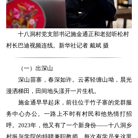
十八洞村党支部书记施金通正和老挝听松村
村长巴迪视频连线。新华社记者 戴斌 摄
（一）出深山
深山苗寨，春深如许。云雾轻缠山坳，晨光
漫洒梯田，田间地头漾开一片生机。
施金通早早起床，前往位于竹子寨的党群服
务中心办公。一路上不时有村民和他热情打招
呼。2023年，他又有了一个新身份
——
十八洞乡
村振兴学院的特聘兼职教师。每次有学员来这里