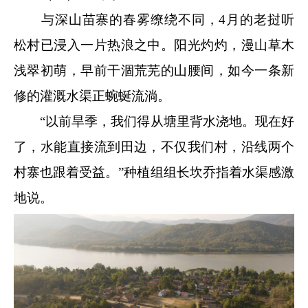
与深山苗寨的春雾缭绕不同，4月的老挝听
松村已浸入一片热浪之中。阳光灼灼，漫山草木
浅翠初萌，早前干涸荒芜的山腰间，如今一条新
修的灌溉水渠正蜿蜒流淌。
“以前旱季，我们得从塘里背水浇地。现在好
了，水能直接流到田边，不仅我们村，沿线两个
村寨也跟着受益。”种植组组长坎乔指着水渠感激
地说。