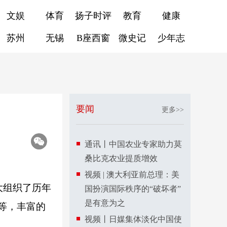
文娱
体育
扬子时评
教育
健康
苏州
无锡
B座西窗
微史记
少年志
要闻
更多>>
通讯丨中国农业专家助力莫
桑比克农业提质增效
视频 | 澳大利亚前总理：美
大组织了历年
国扮演国际秩序的“破坏者”
是有意为之
等，丰富的
视频丨日媒集体淡化中国使