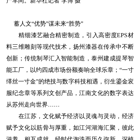
产车间。新华社记者 李博 摄
蓄人文“优势”谋未来“胜势”
精细漆艺融合精密制造，引入高密度EPS材
料三维雕刻等现代技术，扬州漆器在传承中不断
创新；传统制琴汇入智能制造，泰州建成提琴智
能工厂，以约四成市场份额奏响全球乐章；“一寸
缂丝一寸金”的绝技与数字科技相遇，衍生鎏金衮
服纪念章等系列文创产品，江南文化的数字表达
从苏州走向世界……
在江苏，文化赋予经济以灵魂与灵动，经济
赋予文化以筋骨与厚重，如江河湖海汇聚，彼此
滋养、相互成就，经时代淘洗而历久弥新，深植