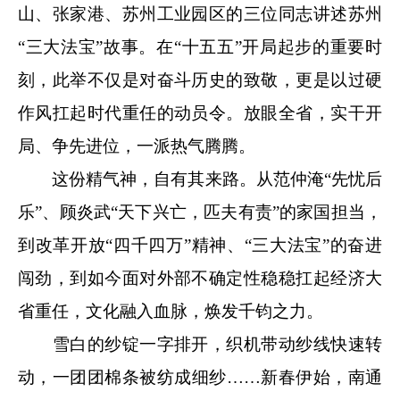
山、张家港、苏州工业园区的三位同志讲述苏州
“三大法宝”故事。在“十五五”开局起步的重要时
刻，此举不仅是对奋斗历史的致敬，更是以过硬
作风扛起时代重任的动员令。放眼全省，实干开
局、争先进位，一派热气腾腾。
这份精气神，自有其来路。从范仲淹“先忧后
乐”、顾炎武“天下兴亡，匹夫有责”的家国担当，
到改革开放“四千四万”精神、“三大法宝”的奋进
闯劲，到如今面对外部不确定性稳稳扛起经济大
省重任，文化融入血脉，焕发千钧之力。
雪白的纱锭一字排开，织机带动纱线快速转
动，一团团棉条被纺成细纱……新春伊始，南通