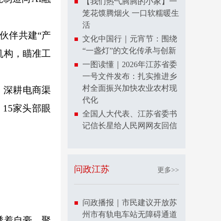
【我们热气腾腾的小家】一
笼花馍腾烟火 一口软糯暖生
活
伙伴共建“产
文化中国行｜元宵节：围绕
“一盏灯”的文化传承与创新
机构，瞄准工
一图读懂｜2026年江苏省委
一号文件发布：扎实推进乡
村全面振兴加快农业农村现
。深耕电商渠
代化
15家头部眼
全国人大代表、江苏省委书
记信长星给人民网网友回信
问政江苏
更多>>
问政播报｜市民建议开放苏
州市有轨电车站无障碍通道
透着自豪。聚