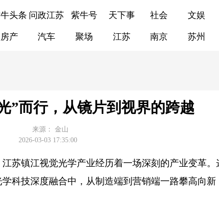
紫牛头条
问政江苏
紫牛号
天下事
社会
文娱
房产
汽车
聚场
江苏
南京
苏州
光”而行，从镜片到视界的跨越
来源：
金山
2026-03-03 17:35:00
，江苏镇江视觉光学产业经历着一场深刻的产业变革。
光学科技深度融合中，从制造端到营销端一路攀高向新