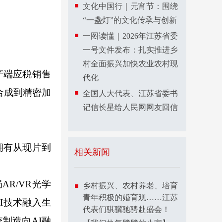
文化中国行｜元宵节：围绕
“一盏灯”的文化传承与创新
一图读懂｜2026年江苏省委
一号文件发布：扎实推进乡
村全面振兴加快农业农村现
产端应税销售
代化
合成到精密加
全国人大代表、江苏省委书
记信长星给人民网网友回信
拥有从现片到
相关新闻
R/VR光学
乡村振兴、农村养老、培育
青年积极的婚育观……江苏
I技术融入生
代表们骐骥驰骋赴盛会！
制造向AI融