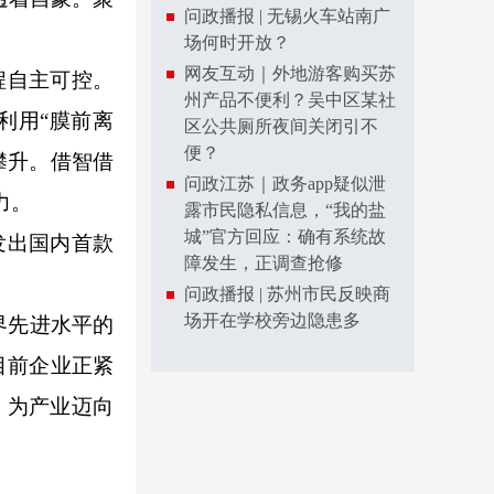
问政播报 | 无锡火车站南广
场何时开放？
网友互动｜外地游客购买苏
程自主可控。
州产品不便利？吴中区某社
利用“膜前离
区公共厕所夜间关闭引不
便？
攀升。借智借
问政江苏｜政务app疑似泄
力。
露市民隐私信息，“我的盐
城”官方回应：确有系统故
发出国内首款
障发生，正调查抢修
问政播报 | 苏州市民反映商
场开在学校旁边隐患多
界先进水平的
目前企业正紧
，为产业迈向