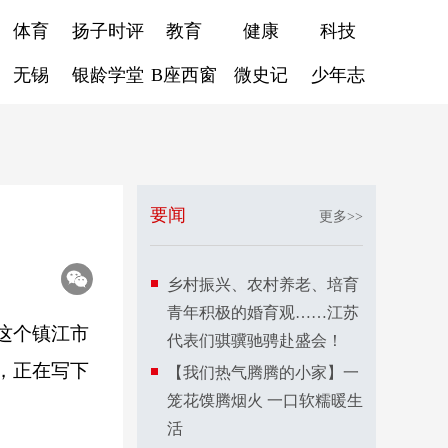
体育
扬子时评
教育
健康
科技
无锡
银龄学堂
B座西窗
微史记
少年志
要闻
更多>>
乡村振兴、农村养老、培育
青年积极的婚育观……江苏
这个镇江市
代表们骐骥驰骋赴盛会！
，正在写下
【我们热气腾腾的小家】一
笼花馍腾烟火 一口软糯暖生
活