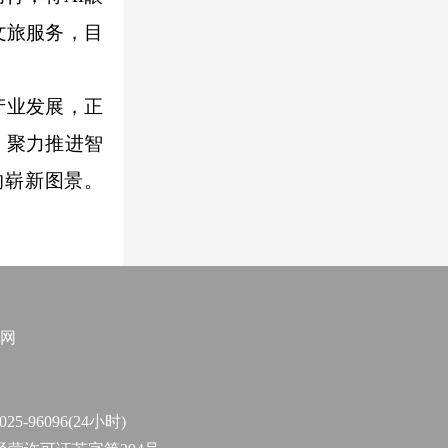
文旅服务，目
产业发展，正
，聚力推进智
的崭新图景。
网
96096(24小时)