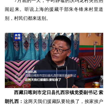
7月底的一天，平时静谧的沃玛龙村突然热
闹起来。听说上海的援藏干部朱冬锋来村里道
别，村民们都来送别。
西藏日喀则市定日县扎西宗镇党委副书记 索
朗扎西：
这两天我们援藏队要轮换了，挨家挨户