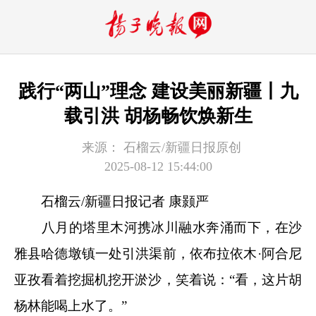
践行“两山”理念 建设美丽新疆丨九
载引洪 胡杨畅饮焕新生
来源：
石榴云/新疆日报原创
2025-08-12 15:44:00
石榴云/新疆日报记者 康颢严
八月的塔里木河携冰川融水奔涌而下，在沙
雅县哈德墩镇一处引洪渠前，依布拉依木·阿合尼
亚孜看着挖掘机挖开淤沙，笑着说：“看，这片胡
杨林能喝上水了。”