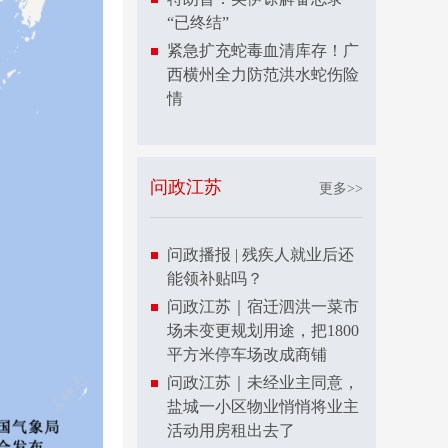
“已终结”
紧急扩充蛇毒血清库存！广
西横州全力防范洪水蛇伤险
情
问政江苏
更多>>
问政播报 | 残疾人就业后还
能领补贴吗？
问政江苏｜宿迁泗洪一菜市
场未变更规划用途，把1800
平方米停车场改成商铺
问政江苏｜未经业主同意，
盐城一小区物业悄悄将业主
活动用房租出去了