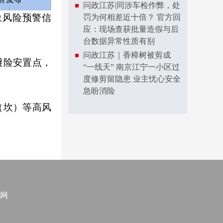
问政江苏|同涉车检作弊，处
象风险预警信
罚为何相差近十倍？ 官方回
应：现场查获批量造假与后
台数据异常性质有别
问政江苏｜香樟树被剪成
避险安置点，
“一线天” 南京江宁一小区过
度修剪留隐患 业主忧心安全
急盼消险
（坎）等高风
网