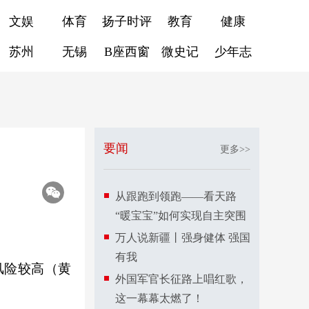
文娱
体育
扬子时评
教育
健康
苏州
无锡
B座西窗
微史记
少年志
要闻
更多>>
从跟跑到领跑——看天路
“暖宝宝”如何实现自主突围
万人说新疆丨强身健体 强国
有我
风险较高（黄
外国军官长征路上唱红歌，
这一幕幕太燃了！