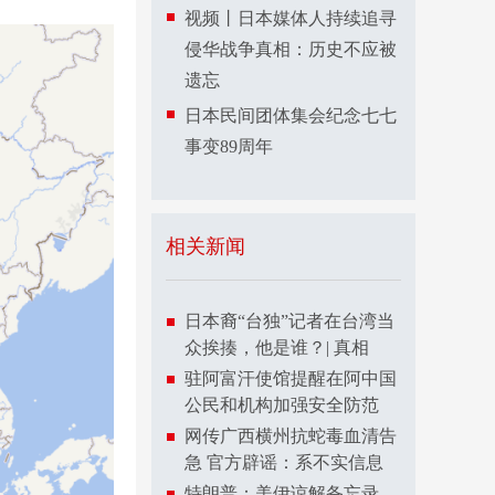
视频丨日本媒体人持续追寻
侵华战争真相：历史不应被
遗忘
日本民间团体集会纪念七七
事变89周年
相关新闻
日本裔“台独”记者在台湾当
众挨揍，他是谁？| 真相
驻阿富汗使馆提醒在阿中国
公民和机构加强安全防范
网传广西横州抗蛇毒血清告
急 官方辟谣：系不实信息
特朗普：美伊谅解备忘录