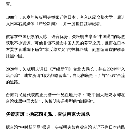
育。
1988年，16岁的矢板明夫举家迁往日本，考入庆应义塾大学，后进
入日本右翼媒体《产经新闻》，并一度担任驻华记者。
依靠在中国积累的人脉、语言优势，矢板明夫拿着“中国通”的标签
获取不少资源。可他非但不感念中国人民的养育之恩，反而在日本
右翼学者熏陶下确立“靠反华立足”的投机路线，刻意编造虚假叙事
抹黑中国。
2020年，矢板明夫调任《产经新闻》台北支局长，并在2024年“入
籍台湾”，成立所谓“印太战略智库”，自此彻底走上了与“台独”合流
的道路。
台湾前民意代表蔡正元曾一针见血地批评：“吃中国大陆奶水却在
台湾抹黑中国大陆”，矢板明夫是典型的“白眼狼”。
劣迹斑斑：抛恋殖史观，否认南京大屠杀
据台湾“中时新闻网”报道，矢板明夫曾宣称台湾人记不住日本殖民