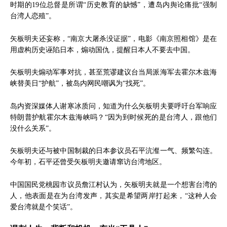
时期的19位总督是所谓“历史教育的缺憾”，遭岛内舆论痛批“强制
台湾人恋殖”。
矢板明夫还妄称，“南京大屠杀没证据”，电影《南京照相馆》是在
用虚构历史诬陷日本，煽动国仇，提醒日本人不要去中国。
矢板明夫煽动军事对抗，甚至荒谬建议台当局派海军去霍尔木兹海
峡替美日“护航”，被岛内网民嘲讽为“找死”。
岛内资深媒体人谢寒冰质问，知道为什么矢板明夫要呼吁台军响应
特朗普护航霍尔木兹海峡吗？“因为到时候死的是台湾人，跟他们
没什么关系”。
矢板明夫还与被中国制裁的日本参议员石平沆瀣一气、频繁勾连。
今年初，石平还曾受矢板明夫邀请窜访台湾地区。
中国国民党桃园市议员詹江村认为，矢板明夫就是一个想害台湾的
人，他表面是在为台湾发声，其实是希望两岸打起来，“这种人会
爱台湾就是个笑话”。