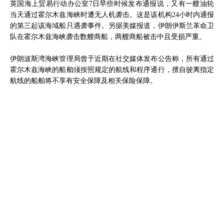
英国海上贸易行动办公室7日早些时候发布通报说，又有一艘油轮
当天通过霍尔木兹海峡时遭无人机袭击。这是该机构24小时内通报
的第三起该海域船只遇袭事件。另据美媒报道，伊朗伊斯兰革命卫
队在霍尔木兹海峡袭击数艘商船，两艘商船被击中且受损严重。
伊朗波斯湾海峡管理局曾于近期在社交媒体发布公告称，所有通过
霍尔木兹海峡的船舶须按照规定的航线和程序通行，擅自驶离指定
航线的船舶将不享有安全保障及相关保险保障。