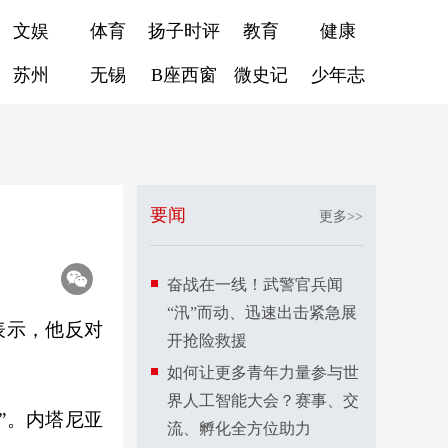
文娱
体育
扬子时评
教育
健康
苏州
无锡
B座西窗
微史记
少年志
要闻
更多>>
奋战在一线！武警官兵闻
“汛”而动、迅速出击紧急展
表示，他反对
开抢险救援
如何让更多青年力量参与世
界人工智能大会？赛事、交
”。内塔尼亚
流、孵化全方位助力