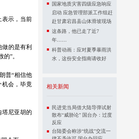
国家地质灾害四级应急响应
启动 应急管理部派工作组赶
上表示，当前
赴甘肃宕昌县山体滑坡现场
这条路，他已走了近7
年……
他做的是有利
科普动画：应对夏季暴雨洪
致的”。
水，这份安全指南请收好
朗普“相信他
个机会，毕竟
相关新闻
民进党当局借大陆导弹试射
内塔尼亚胡的
散布“威胁论” 国台办：过度
反应
台陆委会称涉“统战”交流一
律不予许可 国台办回应