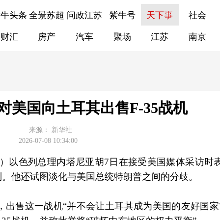
紫牛头条
全景苏超
问政江苏
紫牛号
天下事
社会
财汇
房产
汽车
聚场
江苏
南京
对美国向土耳其出售F-35战机
来源：
新华社
2026-07-08 10:34:00
梅）以色列总理内塔尼亚胡7日在接受美国媒体采访时
计划。他还试图淡化与美国总统特朗普之间的分歧。
，出售这一战机“并不会让土耳其成为美国的友好国家