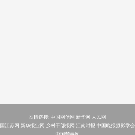
友情链接:
中国网信网
新华网
人民网
国江苏网
新华报业网
乡村干部报网
江南时报
中国晚报摄影学会
中国禁毒网