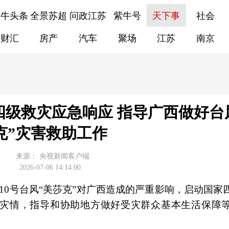
紫牛头条
全景苏超
问政江苏
紫牛号
天下事
社会
财汇
房产
汽车
聚场
江苏
南京
级救灾应急响应 指导广西做好台
克”灾害救助工作
来源：
央视新闻客户端
2026-07-06 14:14:00
10号台风“美莎克”对广西造成的严重影响，启动国家
灾情，指导和协助地方做好受灾群众基本生活保障