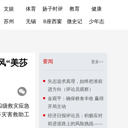
文娱
体育
扬子时评
教育
健康
苏州
无锡
B座西窗
微史记
少年志
风“美莎
要闻
更多>>
矢志追求真理，始终把准前
进方向（评论员观察）
金观平：确保粮食丰收 赢得
四级救灾应急
开局主动
等灾害救助工
经济日报评论员：积极应对
前进道路上的风险挑战——