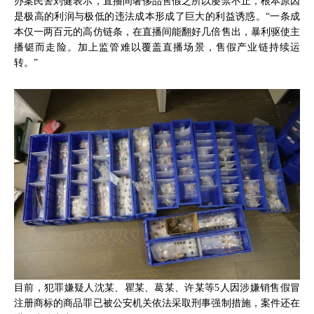
办案民警刘健表示，直播间奢侈品售假之所以屡禁不止，根本原因
是极高的利润与极低的违法成本形成了巨大的利益诱惑。“一条成
本仅一两百元的高仿链条，在直播间能翻好几倍售出，暴利驱使主
播铤而走险。加上监管难以覆盖直播场景，售假产业链持续运
转。”
目前，犯罪嫌疑人沈某、瞿某、葛某、许某等5人因涉嫌销售假冒
注册商标的商品罪已被公安机关依法采取刑事强制措施，案件还在