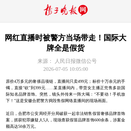
网红直播时被警方当场带走！国际大
牌全是假货
来源：
人民日报微信公号
2026-07-05 10:05:00
原价4万多元的奢侈品项链，直播间只卖499元；标价十万余元的手
镯，直接“砍”到399元……某直播间内，带货女主播正兜售多款国
际知名品牌首饰。突然，镜头外传来一阵大喝：“不要动！手机放
下！”这是安徽合肥警方捣毁售假网络直播间的现场画面。
近日，合肥市公安局经开分局破获一起非法销售假冒奢侈品牌首饰
案，抓获犯罪嫌疑人5人，现场查获假冒品牌首饰600余条，涉案金
额高达50余万元。