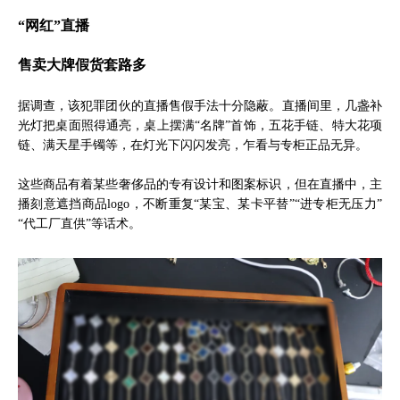
“网红”直播
售卖大牌假货套路多
据调查，该犯罪团伙的直播售假手法十分隐蔽。直播间里，几盏补
光灯把桌面照得通亮，桌上摆满“名牌”首饰，五花手链、特大花项
链、满天星手镯等，在灯光下闪闪发亮，乍看与专柜正品无异。
这些商品有着某些奢侈品的专有设计和图案标识，但在直播中，主
播刻意遮挡商品logo，不断重复“某宝、某卡平替”“进专柜无压力”
“代工厂直供”等话术。