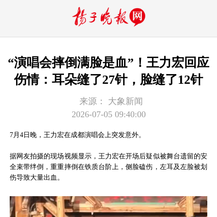
“演唱会摔倒满脸是血”！王力宏回应
伤情：耳朵缝了27针，脸缝了12针
来源：
大象新闻
2026-07-05 09:40:00
7月4日晚，王力宏在成都演唱会上突发意外。
据网友拍摄的现场视频显示，王力宏在开场后疑似被舞台遗留的安
全束带绊倒，重重摔倒在铁质台阶上，侧脸磕伤，左耳及左脸被划
伤导致大量出血。