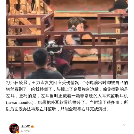
7月5日凌晨，王力宏发文回应受伤情况，“今晚演出时脚被自己的
钢丝卷到了，给我摔倒了，头撞上了金属舞台边缘，偏偏撞到的是
左耳，更巧的是，左耳当时正戴着一颗非常硬的入耳式监听耳机
(in-ear monitor)，结果把外耳软骨给撞碎了。当时流了很多血，所
以后面没办法再戴左耳监听，只能全程靠右耳完成演出。