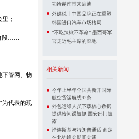
功给越南带来启迪
外媒说丨中国品牌正在重塑
公里；
韩国进口汽车市场格局
“不吃辣椒不革命” 墨西哥军
阶段……
官走近毛主席的菜地
相关新闻
地下管网、物
今年上半年全国共新开国际
航空货运航线92条
”为代表的现
外包运维人员下载核心数据
提供给间谍被抓 国安部门披
露
泽连斯基与特朗普通话 商定
在北约峰会期间会谈