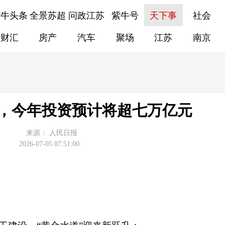
紫牛头条
全景苏超
问政江苏
紫牛号
天下事
社会
财汇
房产
汽车
聚场
江苏
南京
”，今年投资预计将超七万亿元
来源：
人民日报
2026-07-05 07:51:00