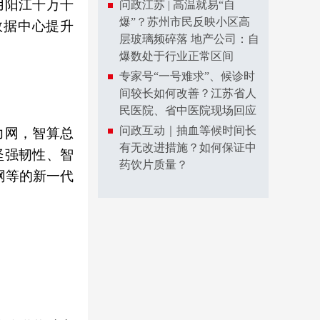
用阳江千万千
问政江苏 | 高温就易“自
爆”？苏州市民反映小区高
数据中心提升
层玻璃频碎落 地产公司：自
爆数处于行业正常区间
专家号“一号难求”、候诊时
间较长如何改善？江苏省人
民医院、省中医院现场回应
问政互动｜抽血等候时间长
力网，智算总
有无改进措施？如何保证中
坚强韧性、智
药饮片质量？
网等的新一代