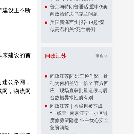
普京与特朗普通话 重申仍倾
”建设正不断
向政治解决乌克兰问题
美国新泽西州报告19起“疑
似高温相关”死亡病例
以来建设的首
问政江苏
更多>>
问政江苏|同涉车检作弊，处
高速公路网，
罚为何相差近十倍？ 官方回
成网，物流网
应：现场查获批量造假与后
台数据异常性质有别
问政江苏｜香樟树被剪成
“一线天” 南京江宁一小区过
度修剪留隐患 业主忧心安全
急盼消险