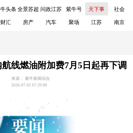
紫牛头条
全景苏超
问政江苏
紫牛号
天下事
社会
财汇
房产
汽车
聚场
江苏
南京
航线燃油附加费7月5日起再下调
来源：
紫牛新闻综合
2026-07-02 07:29:00