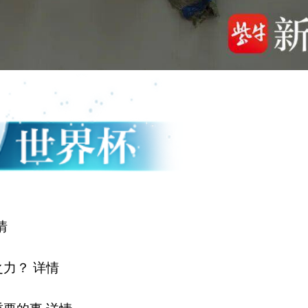
情
之力？
详情