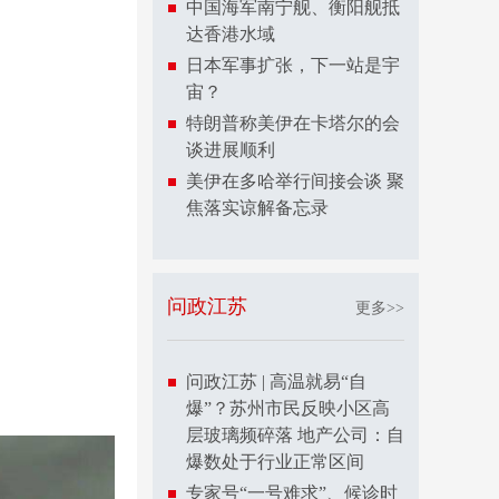
中国海军南宁舰、衡阳舰抵
达香港水域
日本军事扩张，下一站是宇
宙？
特朗普称美伊在卡塔尔的会
谈进展顺利
美伊在多哈举行间接会谈 聚
焦落实谅解备忘录
问政江苏
更多>>
问政江苏 | 高温就易“自
爆”？苏州市民反映小区高
层玻璃频碎落 地产公司：自
爆数处于行业正常区间
专家号“一号难求”、候诊时