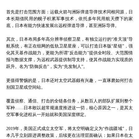
首先是打击范围方面：运载火箭与洲际弹道导弹技术同根同源，日
本长期借民用的幌子积累军事技术，依托多年民用航天攒下的家
底，日本有能力快速发展出远程弹道导弹，甚至洲际导弹。
其次，日本布局多年高分辨率侦察卫星，有独立运行的“准天顶”导
航系统，有正在组网的低轨卫星星座，可以打造日本版“星链”，强
化其天基作战能力，更能为所谓“反击能力”提供全时段、大范围情
报与数据支撑，为远程武器提供制导支持，使其作战能力实现质的
跃升。名为“防御反击”，实为“先发制人”。
更值得警惕的是，日本还对太空武器颇有兴趣，一直琢磨如何打击
别国卫星或空间站。
覆盖侦察、通信、打击的全链条任务，从数百人的部队扩展到整个
军种……日本敢以超常规速度推进这一切，核心原因之一，是其太
空军事化进程从一开始就和美国深度绑定。
2019年，美国正式成立太空军，将太空明确定义为“作战疆域”，日
本几乎立刻跟进调整政策，后续更在法理层面确认：如果日本在太