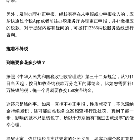
结果。
另外，及时办理补正申报。经核实存在未申报或少申报收入的，应
尽快通过个税App或者前往办税服务厅办理更正申报，并补缴相应
的税款。对于提醒内容有疑问的，可拨打12366纳税服务热线进行
咨询。
拖着不补税
到底要多花多少钱？
按照《中华人民共和国税收征收管理法》第三十二条规定，从7月1
日当天起，按日加收滞纳税款万分之五的滞纳金。比如您需要补1
万块钱的税，拖一个月就要多交150块滞纳金。
这还只是钱的事。如果一直拒不补正申报，性质就变了，不光滞纳
金持续累积，还可能面临税务立案稽查和行政处罚。真到了那一
步，影响的就不只是钱包了。所以千万别抱有“拖过去就没事”的侥
幸心理。
提醒大家，依法纳税是宪法规定的公民义务，如实办理个税汇算是