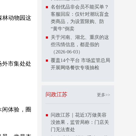
名创优品非会员不能买单？
客服回应：仅针对潮玩盲盒
森林动物园这
类商品，为设置限购、防
“黄牛”倒卖
关于河南、湖北、重庆的这
些汛情信息，都是假的
（2026·06·03）
覆盖14个平台 市场监管总局
场外市集处处
开展网络餐饮专项抽检
问政江苏
更多>>
休闲体验，圈
问政江苏｜花近3万做美容
没效果，监管局称：门店关
门无法查处