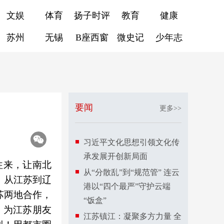
文娱
体育
扬子时评
教育
健康
苏州
无锡
B座西窗
微史记
少年志
要闻
更多>>
习近平文化思想引领文化传
承发展开创新局面
往来，让南北
从“分散乱”到“规范管” 连云
。从江苏到辽
港以“四个最严”守护云端
苏两地合作，
“饭盒”
）为江苏朋友
江苏镇江：凝聚多方力量 全