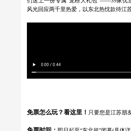
们送上一份专属“宠粉大礼包”——39家
风光回应两千里热爱，以东北热忱款待江
免票怎么玩？看这里！
只要您是江苏朋
免票时间：
即日起至“东北超”闭幕(具体