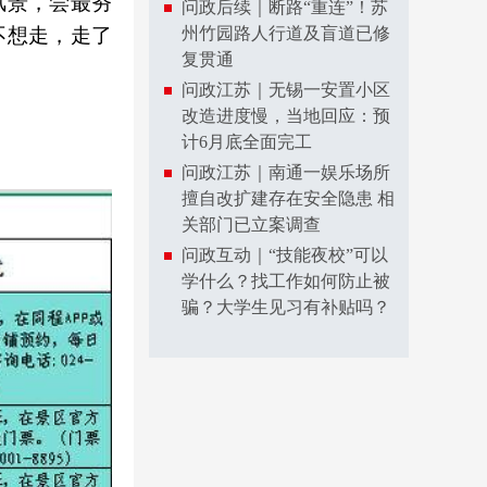
风景，尝最夯
问政后续｜断路“重连”！苏
不想走，走了
州竹园路人行道及盲道已修
复贯通
问政江苏｜无锡一安置小区
改造进度慢，当地回应：预
计6月底全面完工
问政江苏｜南通一娱乐场所
擅自改扩建存在安全隐患 相
关部门已立案调查
问政互动｜“技能夜校”可以
学什么？找工作如何防止被
骗？大学生见习有补贴吗？