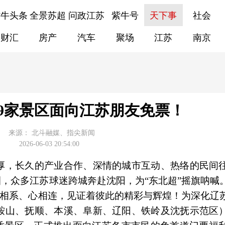
紫牛头条
全景苏超
问政江苏
紫牛号
天下事
社会
财汇
房产
汽车
聚场
江苏
南京
9家景区面向江苏朋友免票！
来源：
北斗融媒、指尖新闻
2026-06-03 20:54:00
厚，长久的产业合作、深情的城市互动、热络的民间
圈，众多江苏球迷跨城奔赴沈阳，为“东北超”摇旗呐喊
终情相系、心相连，见证着彼此的精彩与辉煌！为深化辽
鞍山、抚顺、本溪、阜新、辽阳、铁岭及沈抚示范区