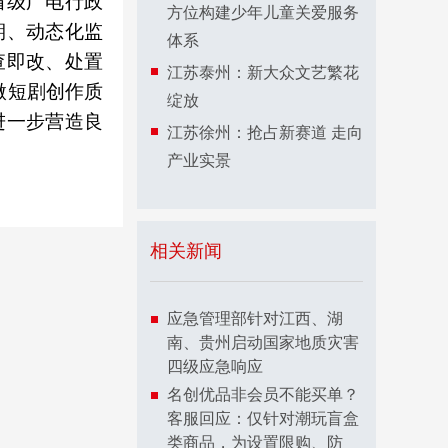
省级广电行政
方位构建少年儿童关爱服务
期、动态化监
体系
查即改、处置
江苏泰州：新大众文艺繁花
微短剧创作质
绽放
进一步营造良
江苏徐州：抢占新赛道 走向
产业实景
相关新闻
应急管理部针对江西、湖
南、贵州启动国家地质灾害
四级应急响应
名创优品非会员不能买单？
客服回应：仅针对潮玩盲盒
类商品，为设置限购、防