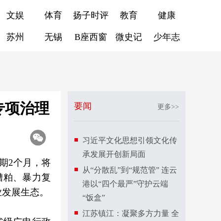
文娱
体育
扬子时评
教育
健康
苏州
无锡
B座西窗
微史记
少年志
专项治理
要闻
更多>>
习近平文化思想引领文化传
承发展开创新局面
期2个月，将
从“分散乱”到“规范管” 连云
糟粕、暴力复
港以“四个最严”守护云端
业发展生态。
“饭盒”
江苏镇江：凝聚多方力量 全