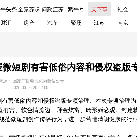
紫牛头条
全景苏超
问政江苏
紫牛号
天下事
社会
财汇
房产
汽车
聚场
江苏
南京
展微短剧有害低俗内容和侵权盗版
来源：
国家广播电视总局微信公号
2026-06-03 20:42:00
剧有害低俗内容和侵权盗版专项治理。本次专项治理为
童有害、软色情擦边、拜金炫富、畸形婚恋观、封建
，规范微短剧创作传播行为，进一步营造清朗健康的行