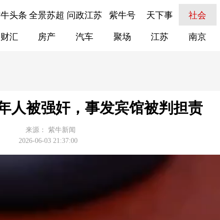
紫牛头条
全景苏超
问政江苏
紫牛号
天下事
社会
财汇
房产
汽车
聚场
江苏
南京
成年人被强奸，事发宾馆被判担责
来源：
紫牛新闻
2026-06-03 21:37:00