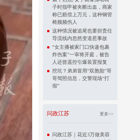
子时指甲被夹断出血，商家
称已赔偿上万元，这种钢管
椅频频伤人
这种情况被追尾也要担责任
导流线内忽然变道惹事故
“女主播被家门口快递包裹
炸伤案”一审将开庭，被告
人还曾遥控引爆装置报复
挖坑？弟弟冒用“双胞胎”哥
哥驾照信息，交警现场“打
假”
问政江苏
更多>>
问政江苏｜花近3万做美容