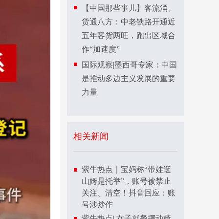
【中国那些事儿】客流涌、
货通八方：中老铁路开通近
五年客货两旺，跑出区域合
作“加速度”
国际观察|墨西哥专家：中国
是推动多边主义发展的重要
力量​
相关新闻
紫牛热点｜宝妈称“带娃逛
山姆是托举”，账号被禁止
关注、清空！抖音回应：账
号涉炒作
紫牛热点| 女子就餐挪动椅