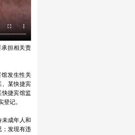
要承担相关责
宾馆发生性关
某、某快捷宾
某快捷宾馆监
实登记。
待未成年人和
况；发现有违