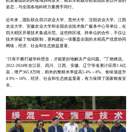
机装备团队的跨领域协同攻关，南农水稻栽培创新团队更以开放的
姿态，与全国各地科研力量携手同行。
近年来，团队联合四川农业大学、贵州大学、沈阳农业大学、江西
农业大学、安徽农业大学和全国农业技术推广服务中心等单位，在
四大稻区开展技术集成示范。这些跨区域、跨单位的合作，不仅让
技术突破了地域限制，更构建起一张覆盖全国的水稻高产优质协同
网络，经济、社会和生态效益显著。
“只有不断打破学科壁垒，才能更好地解决产业问题。”丁艳锋说。
2022-2024年在江苏、四川、江西、安徽、辽宁等省累计应用1.6亿
亩，增产365.8万吨，稻米的整精米率提高5.4%～8%、食味值提升
4.9%～10%，经济、社会和生态效益显著，有力保障了国家粮食安
全。