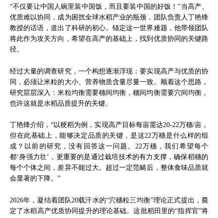
“不仅要让中国人碗里装中国饭，而且要装中国的好饭！”当高产、
优质难以协同，成为困扰全球水稻产业的瓶颈，团队负责人丁艳锋
教授的话语，道出了科研的初心。锚定这一世界难题，他带领团队
将此作为攻关方向，希望在高产的基础上，找到优质协同的关键路
径。
经过大量的调查研究，一个构想逐渐浮现：要实现高产与优质的协
同，必须让米粒的大小、营养物质含量尽量一致。顺着这个思路，
研究层层深入：米粒均衡需要穗间均衡，穗间均衡需要穴间均衡，
也许这就是水稻品质提升的关键。
丁艳锋介绍，“以粳稻为例，实现高产目标每亩需达20-22万穗/亩，
但在此基础上，能够决定品质的关键，是这22万穗是什么样的组
成？以前的研究，没有回答这一问题。22万穗，我们希望每个
都‘身强力壮’，更重要的是通过栽培技术的有力支撑，确保稻穗的
每个个体之间，差异不能过大。超过一定范畴后，整体食味品质就
会显著的下降。”
2026年，凝结着团队20载汗水的“穴穗粒三均衡”理论正式提出，奠
定了水稻高产优质协同提升的理论基础。这批稻田里的“指挥官”将