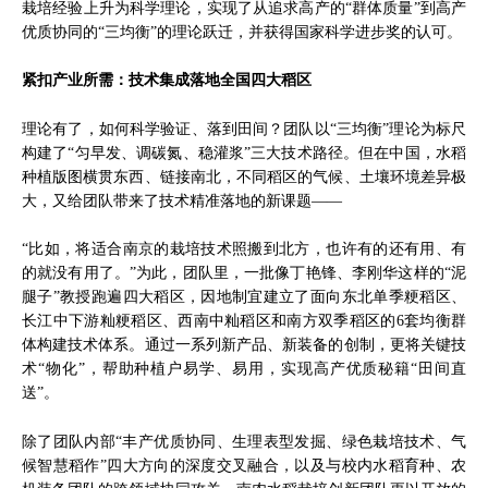
栽培经验上升为科学理论，实现了从追求高产的“群体质量”到高产
优质协同的“三均衡”的理论跃迁，并获得国家科学进步奖的认可。
紧扣产业所需：技术集成落地全国四大稻区
理论有了，如何科学验证、落到田间？团队以“三均衡”理论为标尺
构建了“匀早发、调碳氮、稳灌浆”三大技术路径。但在中国，水稻
种植版图横贯东西、链接南北，不同稻区的气候、土壤环境差异极
大，又给团队带来了技术精准落地的新课题——
“比如，将适合南京的栽培技术照搬到北方，也许有的还有用、有
的就没有用了。”为此，团队里，一批像丁艳锋、李刚华这样的“泥
腿子”教授跑遍四大稻区，因地制宜建立了面向东北单季粳稻区、
长江中下游籼粳稻区、西南中籼稻区和南方双季稻区的6套均衡群
体构建技术体系。通过一系列新产品、新装备的创制，更将关键技
术“物化”，帮助种植户易学、易用，实现高产优质秘籍“田间直
送”。
除了团队内部“丰产优质协同、生理表型发掘、绿色栽培技术、气
候智慧稻作”四大方向的深度交叉融合，以及与校内水稻育种、农