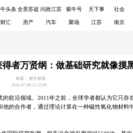
紫牛头条
全景苏超
问政江苏
紫牛号
天下事
社会
财汇
房产
汽车
聚场
江苏
南京
获得者万贤纲：做基础研究就像摸
来源：
紫牛新闻
2026-07-08 15:33:00
的前沿领域。2011年之前，全球学者都认为它只存
和他的合作者，通过理论计算在一种磁性氧化物材料