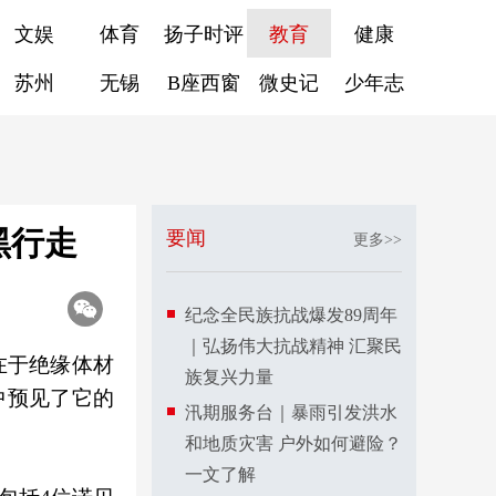
文娱
体育
扬子时评
教育
健康
苏州
无锡
B座西窗
微史记
少年志
黑行走
要闻
更多>>
纪念全民族抗战爆发89周年
｜弘扬伟大抗战精神 汇聚民
在于绝缘体材
族复兴力量
中预见了它的
汛期服务台｜暴雨引发洪水
和地质灾害 户外如何避险？
一文了解