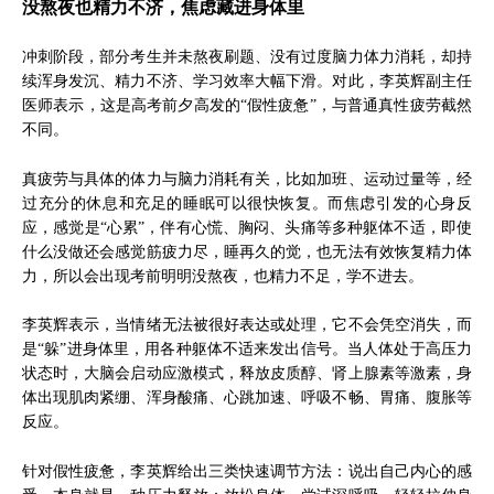
没熬夜也精力不济，焦虑藏进身体里
冲刺阶段，部分考生并未熬夜刷题、没有过度脑力体力消耗，却持
续浑身发沉、精力不济、学习效率大幅下滑。对此，李英辉副主任
医师表示，这是高考前夕高发的“假性疲惫”，与普通真性疲劳截然
不同。
真疲劳与具体的体力与脑力消耗有关，比如加班、运动过量等，经
过充分的休息和充足的睡眠可以很快恢复。而焦虑引发的心身反
应，感觉是“心累”，伴有心慌、胸闷、头痛等多种躯体不适，即使
什么没做还会感觉筋疲力尽，睡再久的觉，也无法有效恢复精力体
力，所以会出现考前明明没熬夜，也精力不足，学不进去。
李英辉表示，当情绪无法被很好表达或处理，它不会凭空消失，而
是“躲”进身体里，用各种躯体不适来发出信号。当人体处于高压力
状态时，大脑会启动应激模式，释放皮质醇、肾上腺素等激素，身
体出现肌肉紧绷、浑身酸痛、心跳加速、呼吸不畅、胃痛、腹胀等
反应。
针对假性疲惫，李英辉给出三类快速调节方法：说出自己内心的感