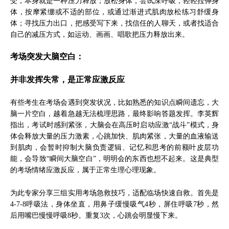
受，本身就是一种压力释放；放松身体，尝试深呼吸，轻轻拉伸身
体，按摩紧绷或不适的部位，或通过渐进式肌肉放松练习舒缓身
体；寻找压力出口，把感受写下来，找信任的人聊天，或者找适合
自己的减压方式，如运动、画画、唱歌把压力释放出来。
考场突发大脑空白：
并非发挥失常，是正常应激反应
有些考生在考场会遇到突发状况，比如熟悉的知识点瞬间遗忘，大
脑一片空白，越着急越无法梳理思路，最终影响答题发挥。李英辉
指出，考试时感到紧张，大脑会在高压时启动应激“战斗”模式，身
体会释放大量的压力激素，心跳加快、肌肉紧张，大量的血液输送
到肌肉，会暂时抑制大脑负责逻辑、记忆和思考的前额叶皮层功
能，会导致“瞬间大脑空白”，明明会的东西也想不起来。这是典型
的考场情绪应激反应，属于正常生理心理现象。
为此专家分享三组实用考场急救技巧，适配临场快速自救。首先是
4-7-8呼吸法，身体坐直，用鼻子缓慢吸气4秒，屏住呼吸7秒，然
后用嘴巴慢慢呼吸8秒。重复3次，心跳会明显慢下来。