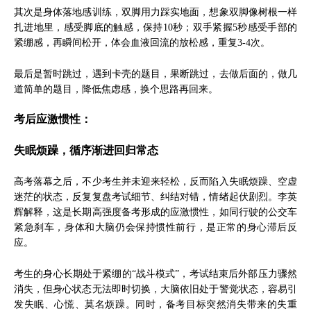
其次是身体落地感训练，双脚用力踩实地面，想象双脚像树根一样
扎进地里，感受脚底的触感，保持10秒；双手紧握5秒感受手部的
紧绷感，再瞬间松开，体会血液回流的放松感，重复3-4次。
最后是暂时跳过，遇到卡壳的题目，果断跳过，去做后面的，做几
道简单的题目，降低焦虑感，换个思路再回来。
考后应激惯性：
失眠烦躁，循序渐进回归常态
高考落幕之后，不少考生并未迎来轻松，反而陷入失眠烦躁、空虚
迷茫的状态，反复复盘考试细节、纠结对错，情绪起伏剧烈。李英
辉解释，这是长期高强度备考形成的应激惯性，如同行驶的公交车
紧急刹车，身体和大脑仍会保持惯性前行，是正常的身心滞后反
应。
考生的身心长期处于紧绷的“战斗模式”，考试结束后外部压力骤然
消失，但身心状态无法即时切换，大脑依旧处于警觉状态，容易引
发失眠、心慌、莫名烦躁。同时，备考目标突然消失带来的失重